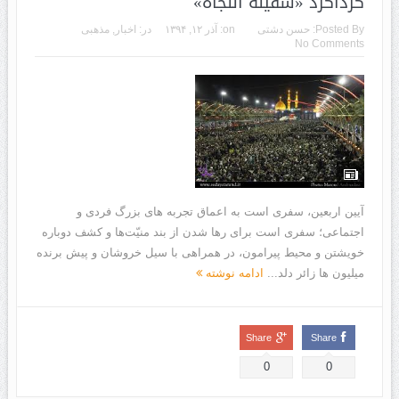
گرداگرد «سفینه النجاه»
Posted By:
حسن دشتی
on:
آذر ۱۲, ۱۳۹۴
در:
اخبار
,
مذهبی
No Comments
آیین اربعین، سفری است به اعماق تجربه های بزرگ فردی و
اجتماعی؛ سفری است برای رها شدن از بند منیّت‌ها و کشف دوباره
خویشتن و محیط پیرامون، در همراهی با سیل خروشان و پیش برنده
میلیون ها زائر دلد...
ادامه نوشته
Share
Share
0
0