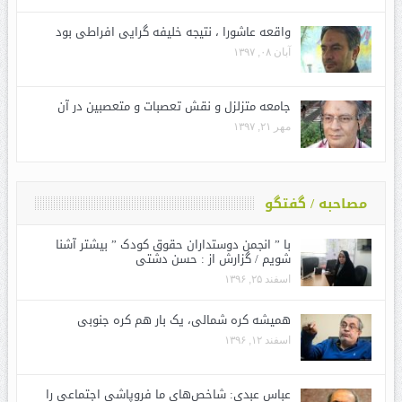
واقعه عاشورا ، نتیجه خلیفه گرایی افراطی بود
آبان ۰۸, ۱۳۹۷
جامعه متزلزل و نقش تعصبات و متعصبین در آن
مهر ۲۱, ۱۳۹۷
مصاحبه / گفتگو
با ” انجمن دوستداران حقوق کودک ” بیشتر آشنا
شویم / گزارش از : حسن دشتی
اسفند ۲۵, ۱۳۹۶
همیشه کره شمالی، یک بار هم کره جنوبی
اسفند ۱۲, ۱۳۹۶
عباس عبدی: شاخص‌های ما فروپاشی اجتماعی را