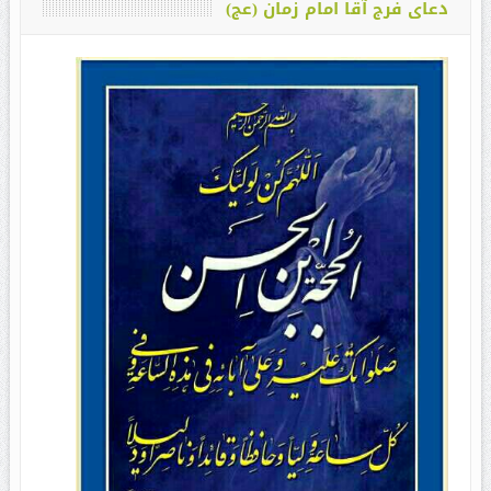
دعای فرج آقا امام زمان (عج)