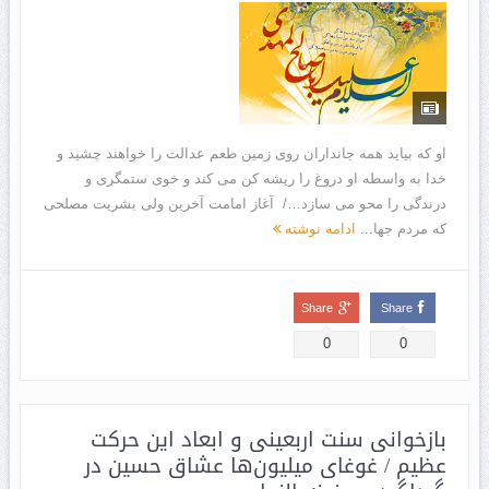
او که بیاید همه جانداران روی زمین طعم عدالت را خواهند چشید و
خدا به واسطه او دروغ را ریشه کن مى کند و خوى ستمگرى و
درندگى را محو مى سازد…/ آغاز امامت آخرین ولی بشریت مصلحی
که مردم جها...
ادامه نوشته
Share
Share
0
0
بازخوانی سنت اربعینی و ابعاد این حرکت
عظیم / غوغای میلیون‌ها عشاق حسین در