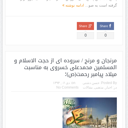
گرفته است به صو...
ادامه نوشته
Share
Share
0
0
مرنجان و مرنج / سروده ای از حجت الاسلام و
المسلمین محمدعلی خسروی به مناسبت
میلاد پیامبر رحمت(ص)؛
Posted By:
حسن دشتی
on:
دی ۰۶, ۱۳۹۴
در:
اخبار
,
مذهبی
,
مقالات
No Comments