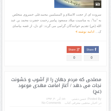
سروده ای از حجت الاسلام و المسلمین محمدعلی خسروی متخلص
به “ندا”، به مناسبت میلاد مسعود پیامبر رحمت حضرت محمد بن عبد
الله (ص) تقدیم خوانندگان گرامی می گردد: ای دل، از غصه بیاسای
ک...
ادامه نوشته
Share
Share
0
0
مصلحی که مردم جهان را از آشوب و خشونت
نجات می دهد / آغاز امامت مهدی موعود
(عج)
Posted By:
حسن دشتی
on:
آذر ۳۰, ۱۳۹۴
در:
اخبار
,
مذهبی
,
معرفی کتاب
No Comments