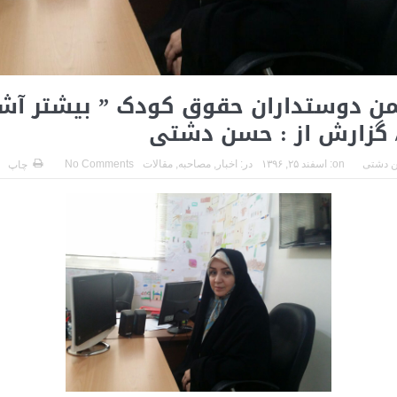
جمن دوستداران حقوق کودک ” بیشتر آشن
 گزارش از : حسن دشتی
 دشتی
on:
اسفند ۲۵, ۱۳۹۶
در:
اخبار
,
مصاحبه
,
مقالات
No Comments
چاپ