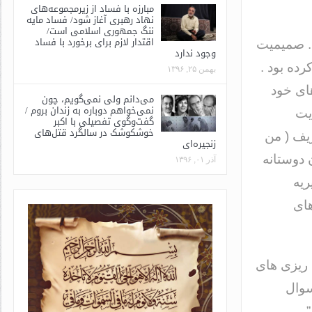
مبارزه با فساد از زیرمجموعه‌های
نهاد رهبری آغاز شود/ فساد مایه
ننگ جمهوری اسلامی است/
اقتدار لازم برای برخورد با فساد
. صمیمیت
وجود ندارد
ده بود .
بهمن ۲۵, ۱۳۹۶
ای خود
می‌دانم ولی نمی‌گویم، چون
نمی‌خواهم دوباره به زندان بروم /
یت
گفت‌وگوی تفصیلی با اکبر
خوشکوشک در سالگرد قتل‌های
یف ( من
زنجیره‌ای
 دوستانه
آذر ۰۱, ۱۳۹۶
ریه
های
 ریزی های
سوال
” 