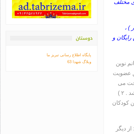
ی مختلف
) ،
دوستان
رایگان و
پایگاه اطلاع رسانی تبریز ما
وبلاگ شهدا 63
م نوین
درآمد انجمن از دو طریق حاصل میشود : ۱) حق عضویت
اخت می
نمایند که تامین کننده بخشی از هزینه های فعالیت جاری انجمن می باشد . ۲ )
ن کودکان
از دیگر