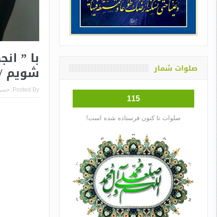
با ” ان
صلوات شمار
شویم /
Posted By:
حسن
115
صلوات تا کنون فرستاده شده است!