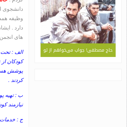
دانشجوی اد
وظیفه همسر
های انجمن 
ربردی
حاج مصطفی! جواب می‌خواهم از تو
جلوه ای از همد
 ” /
سبک و سیاق دورا
کودکان از 
اسم
پوشش هستند
کردند .
ب : تهیه پو
نیازمند ک
ج : خدمات 