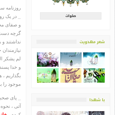
روزنامه س
صلوات
_
در یک رو
و صفای محف
گرچه دست ا
شعر مهدویت
نداشتند و 
نیازمندان
لم یشکر ال
و خدا پسند
بگذاریم ، 
موجود را ب
_
پای صحبت 
با شهدا
آتی ، نحوه
کردم .
خانم