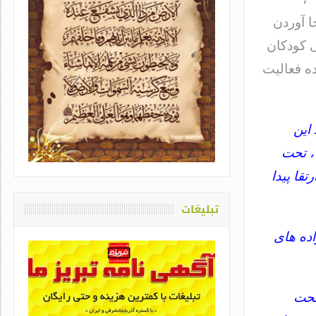
 آوردن
 کودکان
ته ، عمده فعالیت
یاد او که دغدغه سلامت قلم
 . این
اشت / طاهره سادات حمیدی
، تحت
قا پیدا
تبلیغات
اده های
تحت