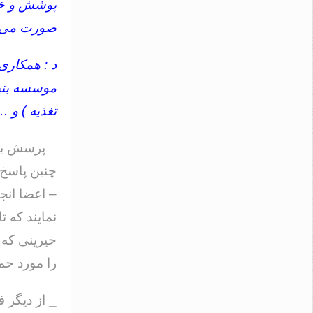
پوشش و خا
صورت می گ
د : همکاری
موسسه بنیا
تغذیه ) و 
_
پرسش بعد
– اعضا انج
خیرینی که 
را مورد حم
_
از دیگر ف