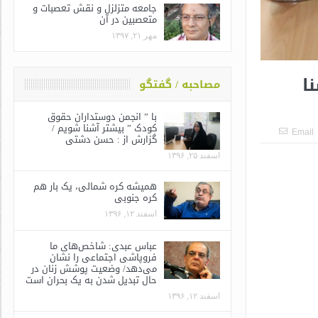
جامعه متزلزل و نقش تعصبات و
متعصبین در آن
مهر ۲۱, ۱۳۹۷
ا
مصاحبه / گفتگو
با ” انجمن دوستداران حقوق
کودک ” بیشتر آشنا شویم /
Email
گزارش از : حسن دشتی
اسفند ۲۵, ۱۳۹۶
همیشه کره شمالی، یک بار هم
کره جنوبی
اسفند ۱۲, ۱۳۹۶
عباس عبدی: شاخص‌های ما
فروپاشی اجتماعی را نشان
می‌دهد/ وضعیت پوشش زنان در
حال تبدیل شدن به یک بحران است
اسفند ۱۲, ۱۳۹۶