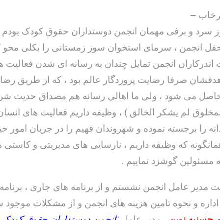
رخاب –
ز سرد و برفی مهمان انجمن دوستداران حقوق کودک بودم 
ل انجمن ، سرمای استخوان سوز زمستانی را بکلی محو کر
ندرکاران انجمن تمایل چندان به رسانه ای شدن فعالیت ه
هدفشان صرفا رضایت پروردگار عالم بود ، که از طریق رضا
 حاصل می شود ، ولی ما اهالی رسانه هم مصداق حدیث شر
مخلوق لم یشکر الخالق ) ، وظیفه داریم فعالیت های انسان
انه را برجسته نموده و شهروندان فهیم را در جریان امور خی
همانگونه که وظیفه داریم ، نارسایی های مدیریتی و کاستی 
ه مسئولین گوشزد نماییم .
مدیر عامل انجمن نشستم و از برنامه های جاری ، برنامه
 اداره و نحوه تامین هزینه های انجمن و از مشکلات موجود 
 حسنیه نوین
، مدیر عامل “
انجمن دوستداران حقوق کودک
،