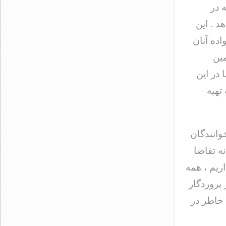
 در
د . این
اده آنان
مین
در این
تهیه
وانندگان
نه تقاضا
ریم ، همه
 پروردگار
 خاطر در