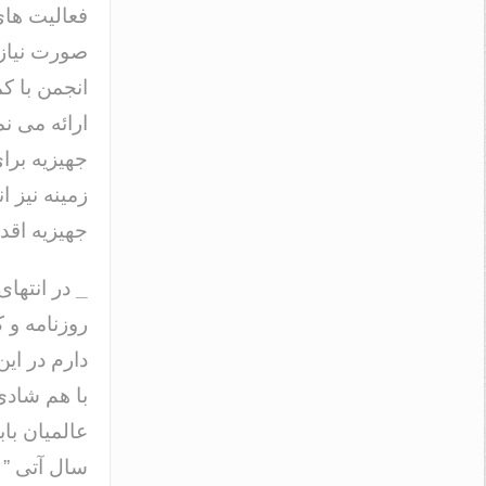
فعالیت های
صورت نیاز ر
انجمن با کم
ارائه می نم
جهیزیه برا
زمینه نیز 
جهیزیه اقد
_
در انتهای
روزنامه و ک
دارم در این
با هم شادی
عالمیان با
سال آتی ” 