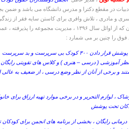
بیات در مقطع دکترا و مدرس دانشگاه می باشد و ضمن بجا
ی و مادری ، تلاش وافری برای کاستن سایه فقر از زندگی
دارد . ایشان که از اوائل سال ۱۳۹۶ ، مدیریت مجموعه را پذیرف
فوق را چنین بر می شمارد :
خداحافظ رزمنده / دلنوشته ای از
لی و صمیمیت به
به 
الف : تحت پوشش قرار دادن ۳۰۰ کودک بی سرپرست و بد سرپرست
حسن دشتی
ن دفاع مقدس /
د
نظر آموزشی ( درسی – هنری ) و کلاس های تقویتی رایگان 
حسن دشتی
 و برخی از آنان از نظر وضع درسی ، از ضعیف به عالی ارت
شاک ، لوازم التحریر و در برخی موارد تهیه ارزاق برای خانو
ودکان تحت پوشش
درمانی رایگان ، بخشی از برنامه های انجمن برای کودکان 