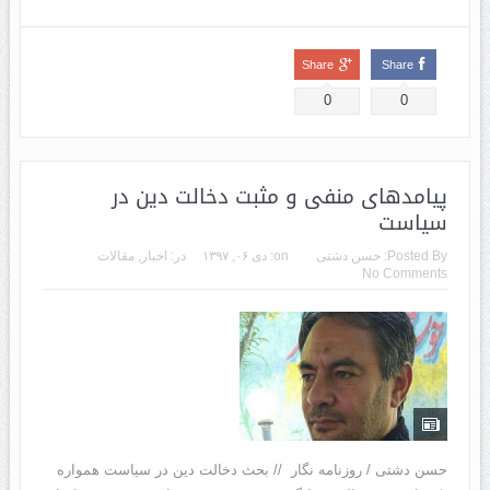
Share
Share
0
0
پیامدهای منفی و مثبت دخالت دین در
سیاست
Posted By:
حسن دشتی
on:
دی ۰۶, ۱۳۹۷
در:
اخبار
,
مقالات
No Comments
حسن دشتی / روزنامه نگار // بحث دخالت دین در سیاست همواره