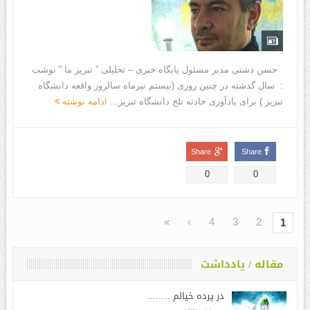
حسن دشتی مدیر مسئول پایگاه خبری – تحلیلی ” تبریز ما ” نوشت
: سال گذشته در چنین روزی (بیستم تیرماه سالروز واقعه دانشگاه
تبریز ) برای یادآوری حادثه تلخ دانشگاه تبریز...
ادامه نوشته
Share
Share
0
0
»
›
4
3
2
1
مقاله / یادداشت
در پرده خیالم ……..