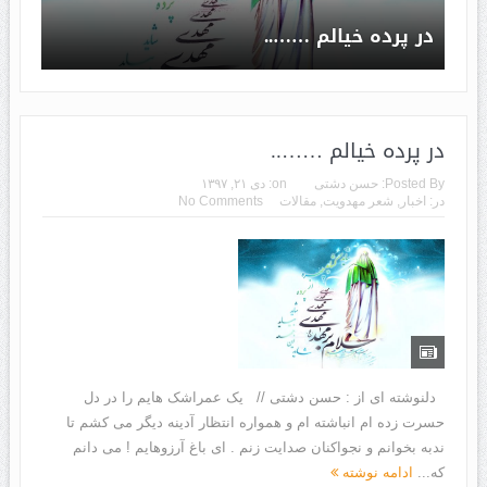
در پرده خیالم ……..
در پرده خیالم ……..
Posted By:
حسن دشتی
on:
دی ۲۱, ۱۳۹۷
در:
اخبار
,
شعر مهدویت
,
مقالات
No Comments
دلنوشته ای از : حسن دشتی // یک عمراشک هایم را در دل
حسرت زده ام انباشته ام و همواره انتظار آدینه دیگر می کشم تا
ندبه بخوانم و نجواکنان صدایت زنم . ای باغ آرزوهایم ! می دانم
که...
ادامه نوشته