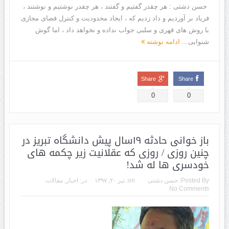
حسن دشتی : هر چقدر گفتیم و گفتند ، هر چقدر نوشتیم و نوشتند ،
فریاد بر آوردیم و داد زدیم که ، ایجاد محدودیت و کنترل فضای مجازی
با روش های قهری و سلبی جواب نداده و نخواهد داد ، اما گوش
شنوایی...
ادامه نوشته
Share
Share
0
0
باز خوانی حادثه ۱۹سال پیش دانشگاه تبریز در
چنین روزی / روزی که عقلانیت زیر چکمه های
خودسری ها له شد!
Posted By:
حسن دشتی
on:
تیر ۲۰, ۱۳۹۷
در:
اخبار
,
مقالات
No Comments