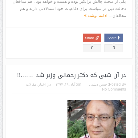
یکی از مبحث چالش برانگیز بوده و هست و خواهد بود . هم مدافعان
دخالت دین در سیاست برای دفاعیات خود استدلالاتی دارند و هم
مخالفان...
ادامه نوشته
Share
Share
0
0
در آن شبی که دکتر رحمانی وزیر شد …….!!
Posted By:
حسن دشتی
on:
آبان ۱۹, ۱۳۹۷
در:
اخبار
,
مقالات
No Comments