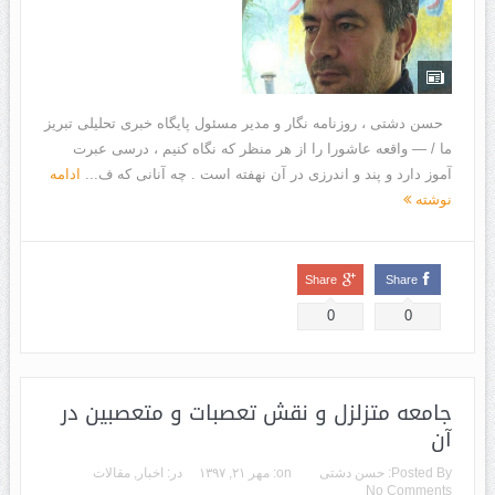
حسن دشتی ، روزنامه نگار و مدیر مسئول پایگاه خبری تحلیلی تبریز
ما / — واقعه عاشورا را از هر منظر که نگاه کنیم ، درسی عبرت
آموز دارد و پند و اندرزی در آن نهفته است . چه آنانی که ف...
ادامه
نوشته
Share
Share
0
0
جامعه متزلزل و نقش تعصبات و متعصبین در
آن
Posted By:
حسن دشتی
on:
مهر ۲۱, ۱۳۹۷
در:
اخبار
,
مقالات
No Comments