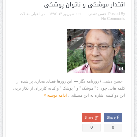
اقتدار موشکی و ناتوان پوشکی
Posted By:
حسن دشتی
on:
شهریور ۱۴, ۱۳۹۷
در:
اخبار
,
مقالات
No Comments
حسن دشتی / روزنامه نگار — این روزها فضای مجازی پر شده از
کلمه هایی چون : ” موشک ” و ” پوشک ” و کنایه کاربران از بکار بردن
این دو کلمه اشاره به این مسئله...
ادامه نوشته
Share
Share
0
0