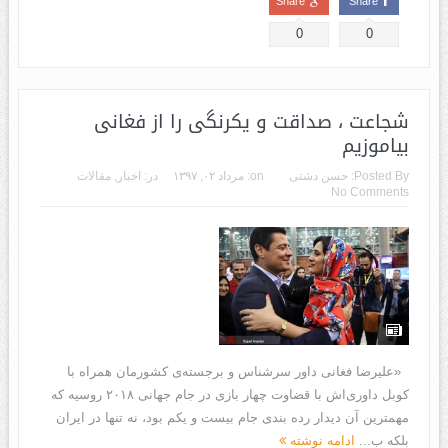
Share
Share
0
0
شجاعت ، صداقت و یکرنگی را از فغانی
بیاموزیم
Posted By:
حسن دشتی
on:
مرداد ۰۲, ۱۳۹۷
در:
اخبار
,
مقالات
No Comments
«علیرضا فغانی داور سرشناس و برجسته‌ی کشورمان همراه با
کوبل داوری‌اش با قضاوت چهار بازی در جام جهانی ۲۰۱۸ روسیه که
مهمترین آن دیدار رده بندی جام بیست و یکم بود، نه تنها در ایران
بلکه ب...
ادامه نوشته