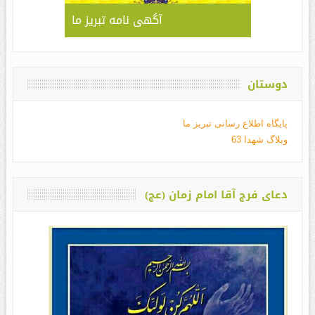
آگهی نامه تبریز ما
دوستان
پایگاه اطلاع رسانی تبریز ما
وبلاگ شهدا 63
دعای فرج آقا امام زمان (عج)