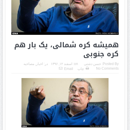
همیشه کره شمالی، یک بار هم
کره جنوبی
Posted By:
حسن دشتی
on:
اسفند ۱۲, ۱۳۹۶
در:
اخبار
,
مصاحبه
No Comments
چاپ
Email