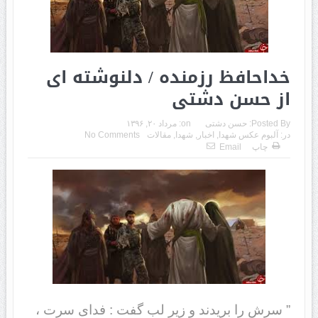
خداحافظ رزمنده / دلنوشته ای
از حسن دشتی
Posted By:
حسن دشتی
on:
مرداد ۲۰, ۱۳۹۶
در:
آلبوم عکس شهدا
,
اخبار
,
شهدا
,
مقالات
No Comments
چاپ
Email
” سرش را بریدند و زیر لب گفت : فدای سرت ،