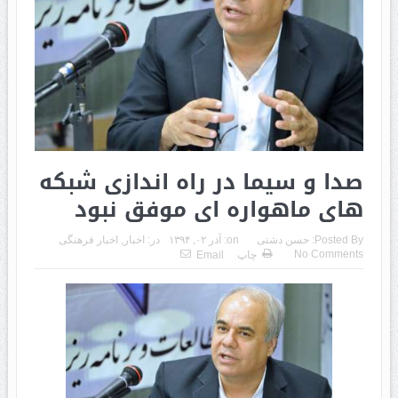
صدا و سیما در راه اندازی شبکه
های ماهواره ای موفق نبود
Posted By:
حسن دشتی
on:
آذر ۰۲, ۱۳۹۴
در:
اخبار
,
اخبار فرهنگی
No Comments
چاپ
Email