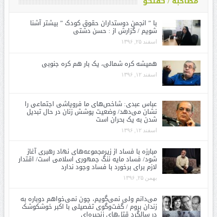
مصاحبه / گفتگو
با ” انجمن دوستداران حقوق کودک ” بیشتر آشنا
شویم / گزارش از : حسن دشتی
اسفند ۲۵, ۱۳۹۶
همیشه کره شمالی، یک بار هم کره جنوبی
اسفند ۱۲, ۱۳۹۶
عباس عبدی: شاخص‌های ما فروپاشی اجتماعی را
نشان می‌دهد/ وضعیت پوشش زنان در حال تبدیل
شدن به یک بحران است
اسفند ۱۲, ۱۳۹۶
مبارزه با فساد از زیرمجموعه‌های نهاد رهبری آغاز
شود/ فساد مایه ننگ جمهوری اسلامی است/ اقتدار
لازم برای برخورد با فساد وجود ندارد
بهمن ۲۵, ۱۳۹۶
می‌دانم ولی نمی‌گویم، چون نمی‌خواهم دوباره به
زندان بروم / گفت‌وگوی تفصیلی با اکبر خوشکوشک
در سالگرد قتل‌های زنجیره‌ای