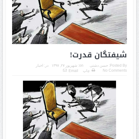
شیفتگان قدرت!
Posted By:
حسن دشتی
on:
شهریور ۲۷, ۱۳۹۷
در:
اخبار
No Comments
چاپ
Email