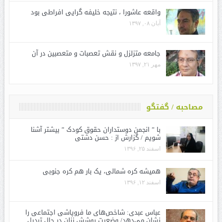
واقعه عاشورا ، نتیجه خلیفه گرایی افراطی بود
آبان ۰۸, ۱۳۹۷
جامعه متزلزل و نقش تعصبات و متعصبین در آن
مهر ۲۱, ۱۳۹۷
مصاحبه / گفتگو
با ” انجمن دوستداران حقوق کودک ” بیشتر آشنا
شویم / گزارش از : حسن دشتی
اسفند ۲۵, ۱۳۹۶
همیشه کره شمالی، یک بار هم کره جنوبی
اسفند ۱۲, ۱۳۹۶
عباس عبدی: شاخص‌های ما فروپاشی اجتماعی را
نشان می‌دهد/ وضعیت پوشش زنان در حال تبدیل