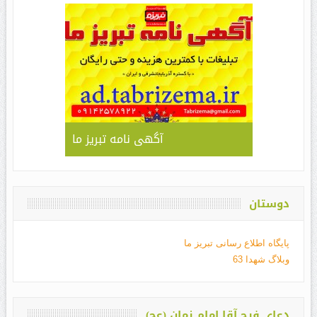
آگهی نامه تبریز ما
دوستان
پایگاه اطلاع رسانی تبریز ما
وبلاگ شهدا 63
دعای فرج آقا امام زمان (عج)