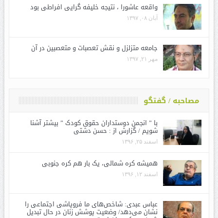
واقعه عاشورا ، نتیجه خلیفه گرایی افراطی بود
آبان ۰۸, ۱۳۹۷
جامعه متزلزل و نقش تعصبات و متعصبین در آن
مهر ۲۱, ۱۳۹۷
مصاحبه / گفتگو
با ” انجمن دوستداران حقوق کودک ” بیشتر آشنا
شویم / گزارش از : حسن دشتی
اسفند ۲۵, ۱۳۹۶
همیشه کره شمالی، یک بار هم کره جنوبی
اسفند ۱۲, ۱۳۹۶
عباس عبدی: شاخص‌های ما فروپاشی اجتماعی را
نشان می‌دهد/ وضعیت پوشش زنان در حال تبدیل