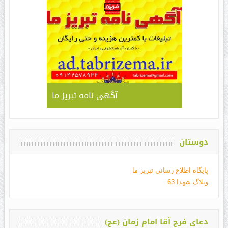
آگهی نامه تبریز ما
دوستان
پایگاه اطلاع رسانی تبریز ما
وبلاگ شهدا 63
دعای فرج آقا امام زمان (عج)