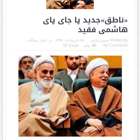
«ناطق»جدید پا جای پای
هاشمی فقید
Posted By:
حسن دشتی
on:
خرداد ۰۸, ۱۳۹۶
در:
اخبار
,
مقالات
No Comments
چاپ
Email