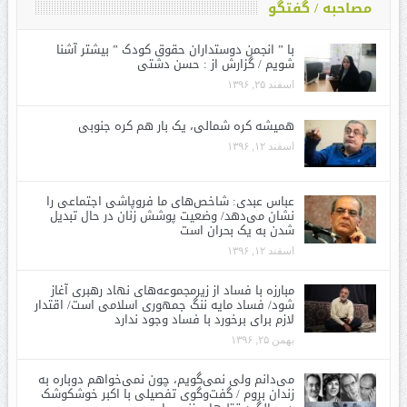
مصاحبه / گفتگو
با ” انجمن دوستداران حقوق کودک ” بیشتر آشنا
شویم / گزارش از : حسن دشتی
اسفند ۲۵, ۱۳۹۶
همیشه کره شمالی، یک بار هم کره جنوبی
اسفند ۱۲, ۱۳۹۶
عباس عبدی: شاخص‌های ما فروپاشی اجتماعی را
نشان می‌دهد/ وضعیت پوشش زنان در حال تبدیل
شدن به یک بحران است
اسفند ۱۲, ۱۳۹۶
مبارزه با فساد از زیرمجموعه‌های نهاد رهبری آغاز
شود/ فساد مایه ننگ جمهوری اسلامی است/ اقتدار
لازم برای برخورد با فساد وجود ندارد
بهمن ۲۵, ۱۳۹۶
می‌دانم ولی نمی‌گویم، چون نمی‌خواهم دوباره به
زندان بروم / گفت‌وگوی تفصیلی با اکبر خوشکوشک