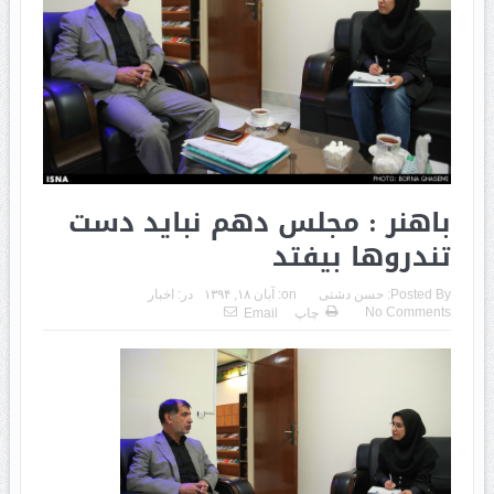
باهنر : مجلس دهم نباید دست
تندروها بیفتد
Posted By:
حسن دشتی
on:
آبان ۱۸, ۱۳۹۴
در:
اخبار
No Comments
چاپ
Email