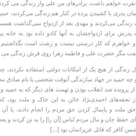
نفرت خواهم داشت. برادرهای من علی وار زندگی می کردند،
تمان پدری با کشیدن پرده در کنار هم زندگی می‌کردند، حمی
زندگی می‌کردند و مهدی بعد از ازدواج نمی‌گذاشت ه
پدرش برای ازدواجشان به آنها کادو داده بود به خانه بیا
و خواهرم که کار درستی نیست و زشت است نگذاشتیم ای
خداحافظ رزمنده / دلنوشته ای از
لی و صمیمیت به
به 
گفت مگر حضرت علی و فاطمه زهرا روی فرش زندگی می ک
حسن دشتی
ن دفاع مقدس /
د
حسن دشتی
ل زندگی از هیچ یک از امکانات دولتی استفاده نکردند، چ
 چه حمید در جهاد سازندگی آنوقت شخصی با نام صادق م
 از پرونده ضد انقلاب بودن و تهمت های دیگر که به حمید و 
 تحفه‌های احمدی‌نژاد خائن به این خاک و ملت بود، که
ق ملت و پایمال کردن حق مردم را انجام دادند. یا آن [
رای حفظ جان و مال مردم لباس [آن را] را به تن کردند و بعد
من کافر که قاتل عزیزانمان بود […]