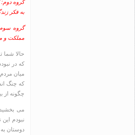
گروه دوم: 
به فکر زند
گروه سوم:
مملکت و مل
حالا شما ت
که در نبود
میان مردم
که چنگ اند
چگونه از ب
می بخشید 
نبودم این 
دوستان به 