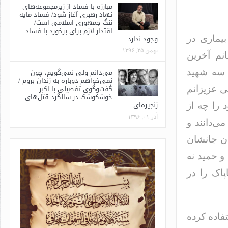
مبارزه با فساد از زیرمجموعه‌های
نهاد رهبری آغاز شود/ فساد مایه
ننگ جمهوری اسلامی است/
اقتدار لازم برای برخورد با فساد
وجود ندارد
 علت بیماری در
بهمن ۲۵, ۱۳۹۶
انم آخرین
می‌دانم ولی نمی‌گویم، چون
 سه شهید
نمی‌خواهم دوباره به زندان بروم /
گفت‌وگوی تفصیلی با اکبر
ی عزیزانم
خوشکوشک در سالگرد قتل‌های
زنجیره‌ای
 را چه از
آذر ۰۱, ۱۳۹۶
ی‌دانند و
دن جانشان
و حمید نه
پاک را در
فاده کرده