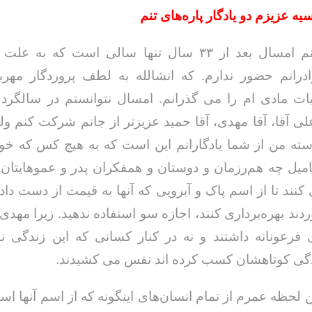
ه عزیزم دو یادگار پاره‌های تنم
نور چشمانم امسال بعد از ۳۳ سال تنها سالی است که به
درانم حضور ندارم. که انشالله به لطف پروردگار مهرب
ات مادی ام را می گذرانم. امسال نتوانستم در سالگرد
لی آقا، آقا مهدی، آقا حمید عزیزتر از جانم شرکت کنم ول
ته من از شما یادگارانم این است که به هیچ کس که خود
میل چه هم‌رزمان و دوستان و همفکران پدر و عموهایتان م
نند تا از اسم پاک و آبرویی که آنها به قیمت از دست دا
دند بهره‌برداری کنند، اجازه سو استفاده ندهید. زیرا مهدی 
فرعونانه داشتند و نه در کنار کسانی که این زندگی نا
ی کوتاهشان کسب کرده اند نفس می کشیدند.
ن لحظه عمرم از تمام انسان‌های اینگونه که از اسم آنها است