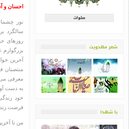
احسان و آسی
صلوات
سالگرد برا
روزهای حی
شعر مهدویت
بزرگوارم ع
آخرین خواس
منتصبان فا
معرفی می ک
به دست آور
خود زندگی 
فرصت زندگ
با شهدا
من تا آخری