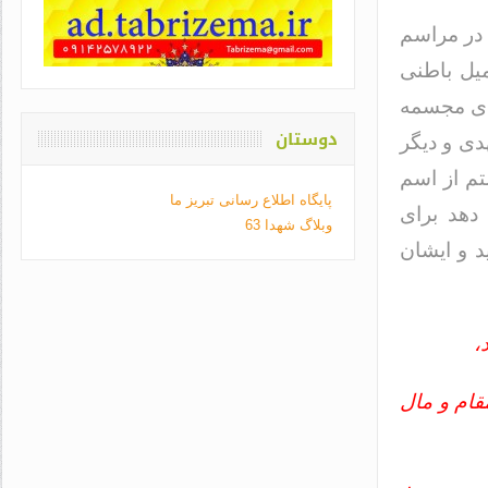
 در مراسم
میل باطنی
جای مجسمه
دوستان
دی و دیگر
تم از اسم
پایگاه اطلاع رسانی تبریز ما
 دهد برای
وبلاگ شهدا 63
د و ایشان
،
قام و مال