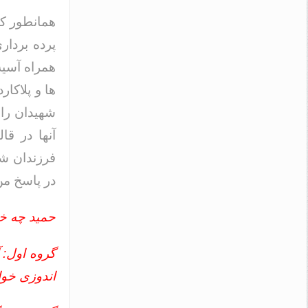
همانطور که
پرده بردار
همراه آسیه
ها و پلاکا
شهیدان را 
آنها در قا
فرزندان شه
در پاسخ من
حمید چه خو
گروه اول: 
اندوزی خوا