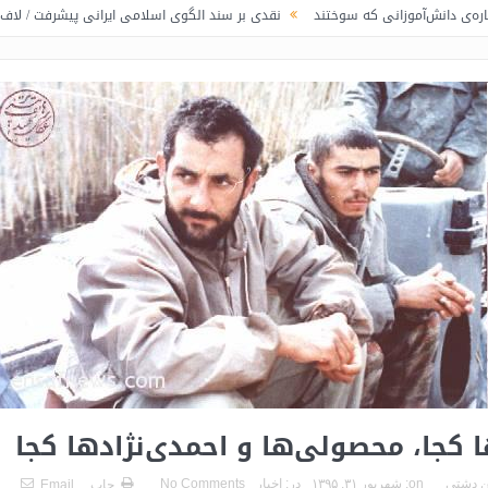
انی که سوختند
نقدی بر سند الگوی اسلامی ایرانی پیشرفت / لاف در غریبی
تن
ا کجا، محصولی‌ها و احمدی‌نژادها کجا
 دشتی
on:
شهریور ۳۱, ۱۳۹۵
در:
اخبار
No Comments
چاپ
Email