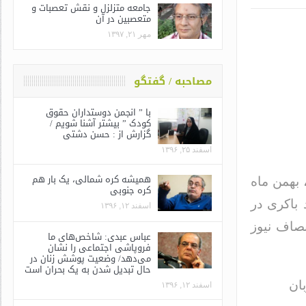
جامعه متزلزل و نقش تعصبات و
متعصبین در آن
مهر ۲۱, ۱۳۹۷
مصاحبه / گفتگو
با ” انجمن دوستداران حقوق
کودک ” بیشتر آشنا شویم /
گزارش از : حسن دشتی
اسفند ۲۵, ۱۳۹۶
همیشه کره شمالی، یک بار هم
 بهمن ماه
کره جنوبی
باکری در
اسفند ۱۲, ۱۳۹۶
صاف نیوز
عباس عبدی: شاخص‌های ما
فروپاشی اجتماعی را نشان
می‌دهد/ وضعیت پوشش زنان در
حال تبدیل شدن به یک بحران است
ان
اسفند ۱۲, ۱۳۹۶