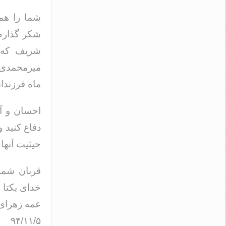
شما را هم
شکر گذارم
شریف که م
میرمحمدی و
ماه فرزندان
احسان و آس
دفاع کنید و
حیثیت آنها 
قربان شما 
خدای یکتا 
عمه زهرای
۹۴/۱۱/۵