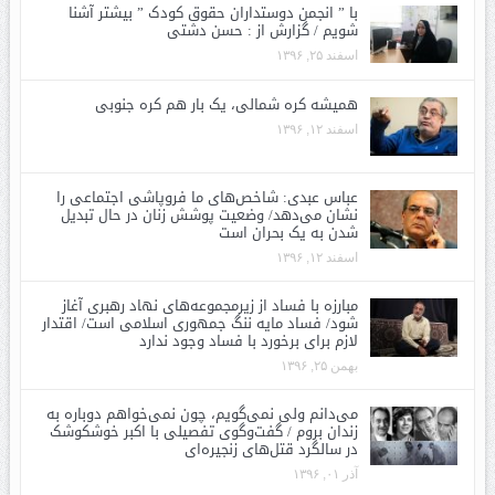
با ” انجمن دوستداران حقوق کودک ” بیشتر آشنا
شویم / گزارش از : حسن دشتی
اسفند ۲۵, ۱۳۹۶
همیشه کره شمالی، یک بار هم کره جنوبی
اسفند ۱۲, ۱۳۹۶
عباس عبدی: شاخص‌های ما فروپاشی اجتماعی را
نشان می‌دهد/ وضعیت پوشش زنان در حال تبدیل
شدن به یک بحران است
اسفند ۱۲, ۱۳۹۶
مبارزه با فساد از زیرمجموعه‌های نهاد رهبری آغاز
شود/ فساد مایه ننگ جمهوری اسلامی است/ اقتدار
لازم برای برخورد با فساد وجود ندارد
بهمن ۲۵, ۱۳۹۶
می‌دانم ولی نمی‌گویم، چون نمی‌خواهم دوباره به
زندان بروم / گفت‌وگوی تفصیلی با اکبر خوشکوشک
در سالگرد قتل‌های زنجیره‌ای
آذر ۰۱, ۱۳۹۶