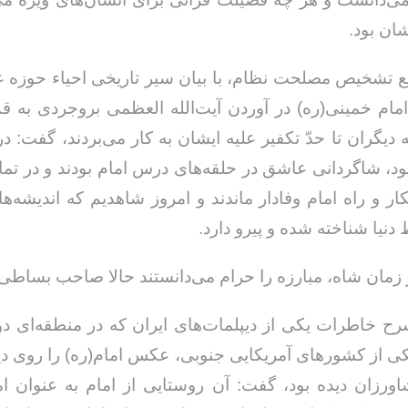
شان بود.
تشخیص مصلحت نظام، با بیان سیر تاریخی احیاء حوزه ع
ام خمینی(ره) در آوردن آیت‌الله العظمی بروجردی به 
دیگران تا حدّ تکفیر علیه ایشان به کار می‌بردند، گفت: در
خداحافظ رزمنده / دلنوشته ای از
لی و صمیمیت به
به 
حسن دشتی
ن دفاع مقدس /
د
کار و راه امام وفادار ماندند و امروز شاهدیم که اندیشه‌ها
حسن دشتی
دنیا شناخته شده و پیرو دارد.
ر زمان شاه، مبارزه را حرام می‌دانستند حالا صاحب بساطی ش
رح خاطرات یکی از دیپلمات‌های ایران که در منطقه‌ای دور
ی از کشورهای آمریکایی جنوبی، عکس امام(ره) را روی دیو
ورزان دیده بود، گفت: آن روستایی از امام به عنوان امی