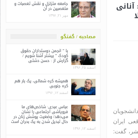
آنانی
جامعه متزلزل و نقش تعصبات و
متعصبین در آن
ا
مهر ۲۱, ۱۳۹۷
مصاحبه / گفتگو
با ” انجمن دوستداران حقوق
کودک ” بیشتر آشنا شویم /
گزارش از : حسن دشتی
اسفند ۲۵, ۱۳۹۶
همیشه کره شمالی، یک بار هم
کره جنوبی
اسفند ۱۲, ۱۳۹۶
عباس عبدی: شاخص‌های ما
فروپاشی اجتماعی را نشان
انشجویان
می‌دهد/ وضعیت پوشش زنان در
حال تبدیل شدن به یک بحران است
قعی ایران
اسفند ۱۲, ۱۳۹۶
شر، گفت: