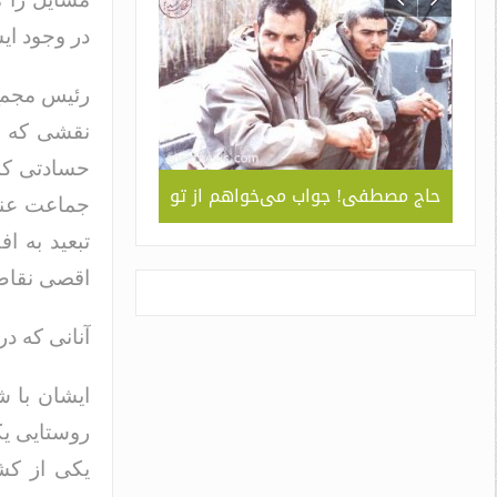
در وجود ای
رئیس مجمع 
نقشی که ام
حسادتی که 
ربردی
حاج مصطفی! جواب می‌خواهم از تو
جلوه ای از همد
 ” /
سبک و سیاق دورا
تبعید به اف
اسم
اقصی نقاط 
آنانی که د
ایشان با ش
روستایی یک
یکی از کشا