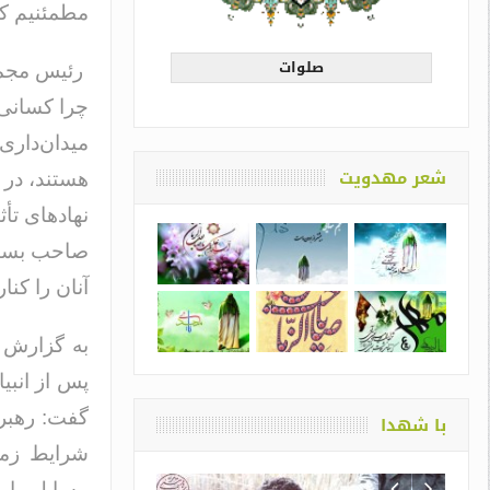
مطمئنیم که 
صلوات
رئیس مجمع 
چرا کسانی ک
میدان‌داری
شعر مهدویت
هستند، در و
نهادهای تأ
صاحب بساطی
آنان را کنا
به گزارش آ
پس از انبی
گفت: رهبری
با شهدا
شرایط زمان
مسایل را م