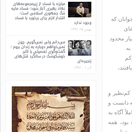
مبارزه با فساد از زیرمجموعه‌های
نهاد رهبری آغاز شود/ فساد مایه
ننگ جمهوری اسلامی است/
اقتدار لازم برای برخورد با فساد
وانان که
وجود ندارد
عای
بهمن ۲۵, ۱۳۹۶
ار محدود
می‌دانم ولی نمی‌گویم، چون
نمی‌خواهم دوباره به زندان بروم /
به
گفت‌وگوی تفصیلی با اکبر
خوشکوشک در سالگرد قتل‌های
کم
زنجیره‌ای
فتند،
آذر ۰۱, ۱۳۹۶
کم‌نظیر و
ه دانست و
ً آگاه به
 بود، همه
ی‌شناسیم،