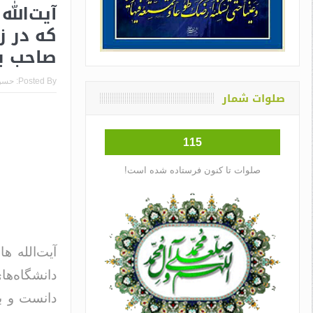
آیت‌الل
که در ز
صاحب ب
Posted By:
حسن
صلوات شمار
115
صلوات تا کنون فرستاده شده است!
آیت‌الله 
دانشگاه‌ها
دانست و ب