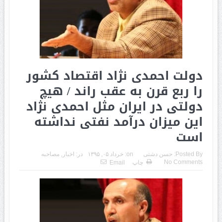
دولت احمدی نژاد اقتصاد کشور
را ربع قرن به عقب راند / هیچ
دولتی در ایران مثل احمدی نژاد
این میزان درآمد نفتی نداشته
است
Posted By:
حسن دشتی
on:
خرداد ۰۵, ۱۳۹۵
در:
اخبار
,
مصاحبه
No Comments
چاپ
Email