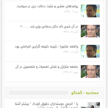
پیامدهای منفی و مثبت دخالت دین در سیاست
دی ۰۶, ۱۳۹۷
در آن شبی که دکتر رحمانی وزیر شد …….!!
آبان ۱۹, ۱۳۹۷
واقعه عاشورا ، نتیجه خلیفه گرایی افراطی بود
آبان ۰۸, ۱۳۹۷
جامعه متزلزل و نقش تعصبات و متعصبین در آن
مهر ۲۱, ۱۳۹۷
مصاحبه / گفتگو
با ” انجمن دوستداران حقوق کودک ” بیشتر آشنا
شویم / گزارش از : حسن دشتی