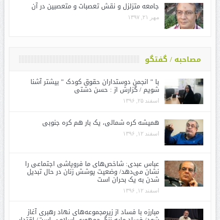
جامعه متزلزل و نقش تعصبات و متعصبین در آن
مهر ۲۱, ۱۳۹۷
مصاحبه / گفتگو
با ” انجمن دوستداران حقوق کودک ” بیشتر آشنا
شویم / گزارش از : حسن دشتی
اسفند ۲۵, ۱۳۹۶
همیشه کره شمالی، یک بار هم کره جنوبی
اسفند ۱۲, ۱۳۹۶
عباس عبدی: شاخص‌های ما فروپاشی اجتماعی را
نشان می‌دهد/ وضعیت پوشش زنان در حال تبدیل
شدن به یک بحران است
اسفند ۱۲, ۱۳۹۶
مبارزه با فساد از زیرمجموعه‌های نهاد رهبری آغاز
شود/ فساد مایه ننگ جمهوری اسلامی است/ اقتدار