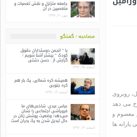
ورامین
جامعه متزلزل و نقش تعصبات و
متعصبین در آن
مهر ۲۱, ۱۳۹۷
مصاحبه / گفتگو
با ” انجمن دوستداران حقوق
کودک ” بیشتر آشنا شویم /
گزارش از : حسن دشتی
اسفند ۲۵, ۱۳۹۶
همیشه کره شمالی، یک بار هم
کره جنوبی
اسفند ۱۲, ۱۳۹۶
ل، روبروی
رخ می دهد
عباس عبدی: شاخص‌های ما
فروپاشی اجتماعی را نشان
م معصوم و
می‌دهد/ وضعیت پوشش زنان در
حال تبدیل شدن به یک بحران است
یارانه ها
اسفند ۱۲, ۱۳۹۶