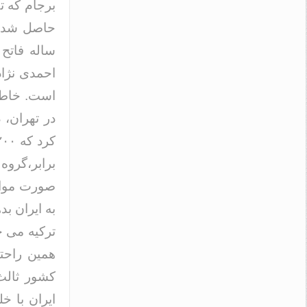
برجام که 
حاصل شده 
ساله فاتح 
احمدی نژاد
در تهران،
برابر،گروه
همین راحتی
کشور ثالث