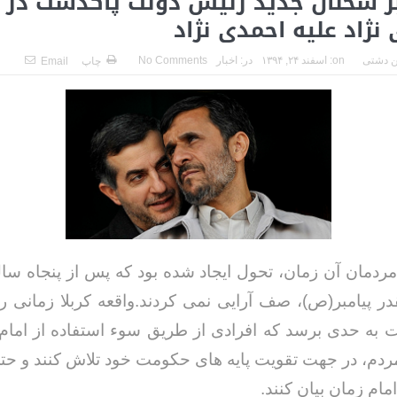
ر سخنان جدید رئیس دولت پاکدست در 
 نژاد علیه احمدی نژاد
 دشتی
on:
اسفند ۲۴, ۱۳۹۴
در:
اخبار
No Comments
چاپ
Email
مردمان آن زمان، تحول ایجاد شده بود که پس از پنجاه سا
قدر پیامبر(ص)، صف آرایی نمی کردند.واقعه کربلا زمانی 
ت به حدی برسد که افرادی از طریق سوء استفاده از اما
م، در جهت تقویت پایه های حکومت خود تلاش کنند و حتی 
مام زمان بیان کنند.