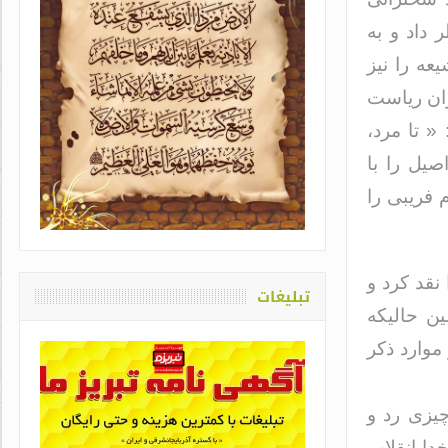
 داد و به
عه را نیز
ران ریاست
« تا مرد،
صیل را با
یاد او که دغدغه سلامت قلم
 فریبی را
اشت / طاهره سادات حمیدی
نقد کرد و
تبلیغات
ن حالیکه
وارد ذکر
یزی رد و
دا انقلاب