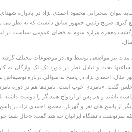
یداد۲۴-شاید بتوان سخنرانی محمود احمدی نژاد در یادواره شهدای
ع گیری صریح رئیس جمهور سابق دانست که به نظر می ر
ازگشت معجزه هزاره سوم به فضای عمومی سیاست در ایر
ال.
این مدت نیز مواضعی توسط وی در موضوعات مختلف گرفته
 ساعتها بحث و تبادل نظر در مورد تک تک واژگان به کا
ور مثال، احمدی نژاد در پاسخ به سوالی درباره توصیه‌اش به
جلس گفت: «نامزدی خوب است. نامزدها هم در دوره نامز
شته باشند و هم پس از ازدواج همدیگر را دوست داشته باش
یگر از پاسخ های نغز و گهربار، محمود احمدی نژاد در پاسخ
ینکه سرنوشت دانشگاه ایرانیان چه شد گفت: «حال شما خ
ی نژاد در یادواره شهدای ورامین شرکت کرد و به ایرا