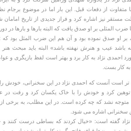
 متفاوت از دفعات قبل. این بار اما در موضوع برجام نظر
ت مستقر نیز اشاره کرد و فراز جدیدی از تاریخ امامان شی
ا ضرب المثلی بر او صدق یافت که البته بارها و بارها در دو
ر او صدق نموده بود و آن هم این ضرب المثل بود که : 
باشد عیب و هنرش نهفته باشد» البته باید مبحث هنر ا
خداحافظ رزمنده / دلنوشته ای از
لی و صمیمیت به
به 
حسن دشتی
ورد احمدی نژاد به کار برد و بهتر است لفظ بازیگری و عوام
ن دفاع مقدس /
د
حسن دشتی
به کار بست.
تر است آنست که احمدی نژاد در این سخنرانی، خودش را 
وهین کرد و خودش را با خاک یکسان کرد و رفت در عی
توجه نشد که چه کرده است. در این مطلب، به برخی از م
ن سخنرانی اشاره می شود.
 نژاد گفته است: «خیال کردند که بساطی درست کنند و چ
 پشت تریبون‌ها قیافه فاتح بگیرند کار تمام شده است، به خ