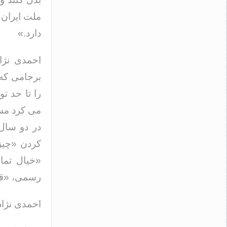
ملت ایران د
دارد.»
احمدی نژاد
برجامی که
را تا حد ت
می کرد مسی
در دو سال
کردن «چیز»
«خیال تمام
رسمی، «قیا
احمدی نژاد