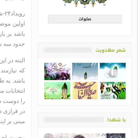
رو
صلوات
اولین موض
باشد بر ب
حدود سه س
شعر مهدویت
البته در 
که نیازمند
باشد. به ط
انتخابات م
را دوست دا
در فرازی د
با شهدا
مبنی بر ا
محمود احمد