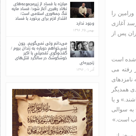
مبارزه با فساد از زیرمجموعه‌های
نهاد رهبری آغاز شود/ فساد مایه
ننگ جمهوری اسلامی است/
 ورامین را
اقتدار لازم برای برخورد با فساد
وجود ندارد
سد آغازی
بهمن ۲۵, ۱۳۹۶
ان پس از
می‌دانم ولی نمی‌گویم، چون
نمی‌خواهم دوباره به زندان بروم /
گفت‌وگوی تفصیلی با اکبر
خوشکوشک در سالگرد قتل‌های
 شده است
زنجیره‌ای
ر رفته می
آذر ۰۱, ۱۳۹۶
 نامزدهای
دی همدیگر
ند.» و یا
 به سوالی
وب است.»
د سخنرانی