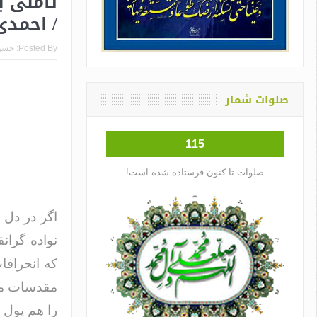
تاملی ب
/ احمدی
Posted By:
حسن
صلوات شمار
115
صلوات تا کنون فرستاده شده است!
اگر در دل 
نواده گران
که انحرافا
مقدسات مرد
را هم پول ا