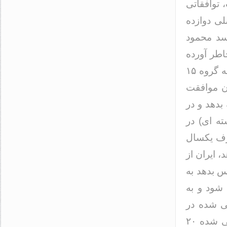
توافقاتی
ی دوازده
رسد محمود
اطر آورده
است. خاطره ای مربوط به سال ۱۳۸۹ و بیانیه تهران. در حاشیه جلسه گروه ۱۵
ن موافقت
به ترکیه بدهد و در
ته ای) در
نیاز را ظرف یکسال
ن ندهد، ایران از
لوگرم ایران را پس بدهد به
 شود و به
ی شده در
ایران با خلوص ۳ و نیم در صد با زمان دریافت میله های سوخت غنی شده ۲۰