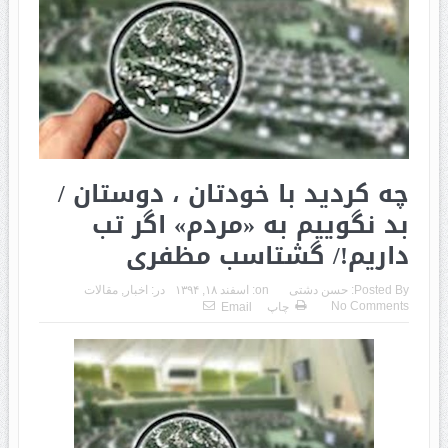
چه کردید با خودتان ، دوستان /
بد نگوییم به «مردم» اگر تب
داریم!/ گشتاسب مظفری
Posted By:
حسن دشتی
on:
اسفند ۱۸, ۱۳۹۴
در:
اخبار
,
مقالات
No Comments
چاپ
Email