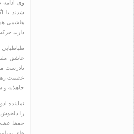
وی ادامه د
شدند یا ا
هاشمی همه 
دارند حرکت
طباطبایی 
عاشق مقام
نادرست می
عظمت رهبری 
جاهلانه و 
نماینده ادو
را دلخوش ک
حفظ عظمت ر
های سیاسی