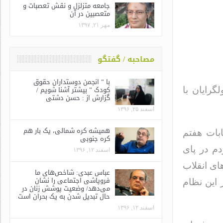
جامعه متزلزل و نقش تعصبات و
متعصبین در آن
مهر ۲۱, ۱۳۹۷
مصاحبه / گفتگو
با ” انجمن دوستداران حقوق
کودک ” بیشتر آشنا شویم /
گرایان با
گزارش از : حسن دشتی
اسفند ۲۵, ۱۳۹۶
همیشه کره شمالی، یک بار هم
بات هفتم
کره جنوبی
م در پای
اسفند ۱۲, ۱۳۹۶
ای انقلاب
عباس عبدی: شاخص‌های ما
فروپاشی اجتماعی را نشان
 این نظام
می‌دهد/ وضعیت پوشش زنان در
حال تبدیل شدن به یک بحران است
اسفند ۱۲, ۱۳۹۶