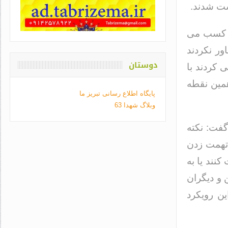
ست شدند.
ی کسب می
اور نکردند
دوستان
 کردند با
همین نقطه
پایگاه اطلاع رسانی تبریز ما
وبلاگ شهدا 63
گفت: نکته
 تهمت زدن
نند یا به
 و دیگران
ن رویکرد