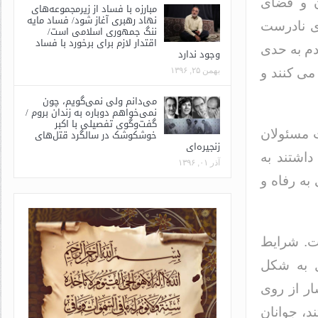
ن و فضای
مبارزه با فساد از زیرمجموعه‌های
نهاد رهبری آغاز شود/ فساد مایه
ی نادرست
ننگ جمهوری اسلامی است/
اقتدار لازم برای برخورد با فساد
دم به حدی
وجود ندارد
بهمن ۲۵, ۱۳۹۶
می کنند و
می‌دانم ولی نمی‌گویم، چون
نمی‌خواهم دوباره به زندان بروم /
گفت‌وگوی تفصیلی با اکبر
خوشکوشک در سالگرد قتل‌های
ت مسئولان
زنجیره‌ای
اشتند به
آذر ۰۱, ۱۳۹۶
به رفاه و
ت. شرایط
ل به شکل
ر از روی
د، جوانان