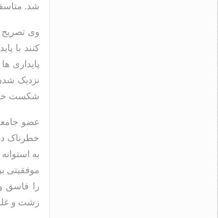
شد. متاسفا
وی تصریح 
کنند با پای
پایداری ها
نزدیک شدن 
شکست خور
عضو جامعه 
خطرناک در 
به استوانه
موفقیتی بر
را فاسق و
زشت و غلط 