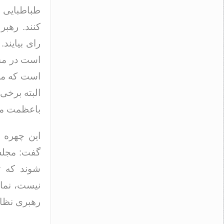
طباطبایی گ
کنند. رهب
رای بیایند
است در مسی
است که مرد
البته برخی 
باعظمت مرد
این چهره س
گفت: مجلس
شوند که تو
نیست، نمای
رهبری نظا