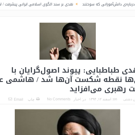
موزانی که سوختند
نقدی بر سند الگوی اسلامی ایرانی پیشرفت / لاف در غریبی
 طباطبایی: پیوند اصول‌گرایان با
‌ها نقطه شکست آن‌ها شد / هاشمی عا
 رهبری می‌افزاید
 دشتی
on:
اسفند ۱۲, ۱۳۹۴
در:
اخبار
No Comments
چاپ
Email