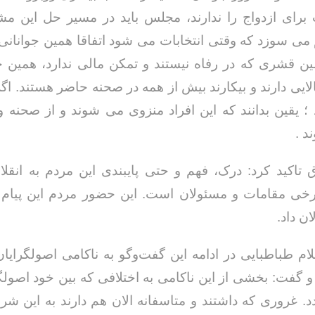
 برای ازدواج را ندارند، مجلس باید در مسیر حل این م
م می سوزد که وقتی انتخابات می شود اتفاقا همین جوانانی 
ین قشری که در رفاه نیستند و تمکن مالی ندارد، همین ج
لایی دارند و بیکارند بیش از همه در صحنه حاضر هستند. اگ
؛ یقین بدانند که این افراد منزوی می شوند و از صحنه
خداحافظ رزمنده / دلنوشته ای از
لی و صمیمیت به
به 
د .
حسن دشتی
ن دفاع مقدس /
د
حسن دشتی
ق تاکید کرد: درک، فهم و حتی پایبندی این مردم به انقل
رخی مقامات و مسئولان است. این حضور مردم این پیام 
ن داد.
م طباطبایی در ادامه این گفت‌وگو به ناکامی اصولگرایان
و گفت: بخشی از این ناکامی به اختلافی که بین خود اصولگر
د. غروری که داشتند و متاسفانه الان هم دارند به این شر