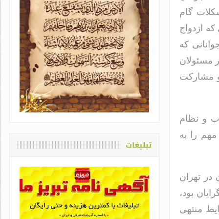
شکلات گام
که ازدواج
وانانی که
ر مسئولان
 و مشارکت
یاد او که دغدغه سلامت قلم
اشت / طاهره سادات حمیدی
اب و نظام
مهم را به
تبلیغات
 در تهران
ایان بود،
ایط منتهی