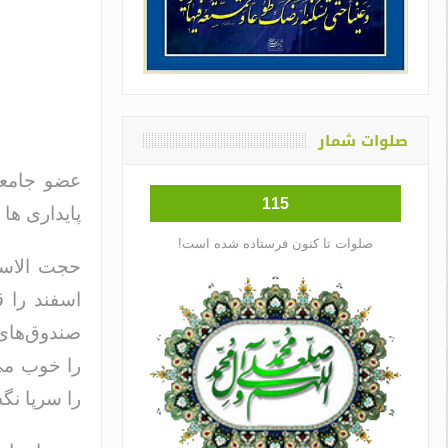
صلوات شمار
عضو جامعه 
115
پایداری ها 
صلوات تا کنون فرستاده شده است!
حجت الاسل
اسفند را 
صندوق‌های 
را خوب می‌
را سرپا نگ