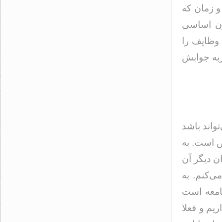
 و زمان که
نون اساسی
 وظایف را
ربه جوابش
واند باشد
ص است. به
 دیگر آن
ی‌کنم. به
امعه است
یم و فعلا