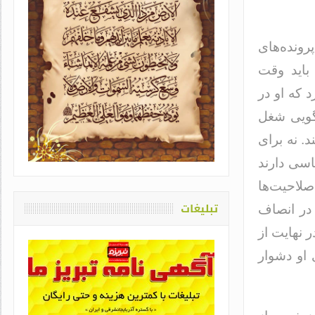
ونده‌های
باید وقت
 که او در
نگویی شغل
یاد او که دغدغه سلامت قلم
. نه برای
اشت / طاهره سادات حمیدی
اسی دارند
صلاحیت‌ها
تبلیغات
 در انصاف
 نهایت از
 او دشوار