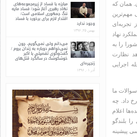
مبارزه با فساد از زیرمجموعه‌های
. همان که
نهاد رهبری آغاز شود/ فساد مایه
ننگ جمهوری اسلامی است/
مهم‌ترین
اقتدار لازم برای برخورد با فساد
وجود ندارد
 تجربه‌ای
بهمن ۲۵, ۱۳۹۶
لکرد نهاد
می‌دانم ولی نمی‌گویم، چون
ورا را به
نمی‌خواهم دوباره به زندان بروم /
گفت‌وگوی تفصیلی با اکبر
هد نظارت
خوشکوشک در سالگرد قتل‌های
زنجیره‌ای
له اجرایی
آذر ۰۱, ۱۳۹۶
سوالات ما
خ داد. چه
‌ها اعلام
را بلندگو
سی پیشینه