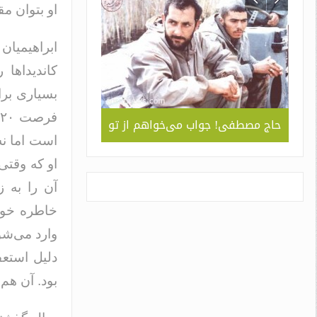
او بتوان م
ابراهیمیا
کاندیداها
بسیاری برا
ربردی
حاج مصطفی! جواب می‌خواهم از تو
جلوه ای از همد
است اما نه
 ” /
سبک و سیاق دورا
اسم
او که وقتی
آن را به ز
خاطره خوشی
وارد می‌شو
دلیل استعف
بود. آن هم 