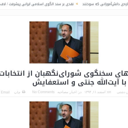
انی که سوختند
نقدی بر سند الگوی اسلامی ایرانی پیشرفت / لاف در غریبی
ت
های سخنگوی شورای‌نگهبان از انتخابات،
با آیت‌الله جنتی و استعفایش
 دشتی
on:
اسفند ۱۱, ۱۳۹۴
در:
اخبار
,
مصاحبه
No Comments
چاپ
Email