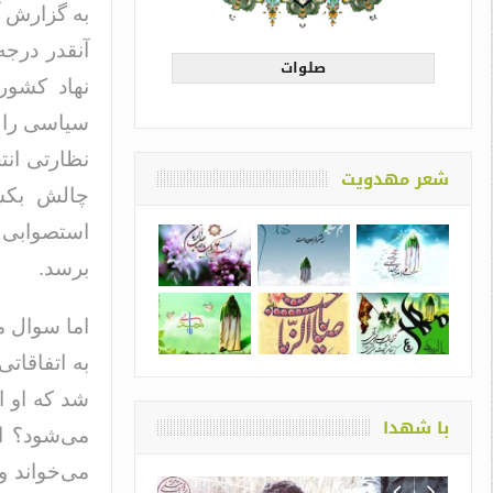
به گزارش آ
آنقدر درج
صلوات
نهاد کشور 
سیاسی را ب
نظارتی انت
شعر مهدویت
چالش بکشا
استصوابی ک
برسد.
اما سوال م
به اتفاقات
شد که او ا
با شهدا
می‌شود؟ اب
می‌خواند و