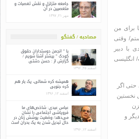
جامعه متزلزل و نقش تعصبات و
متعصبین در آن
مهر ۲۱, ۱۳۹۷
 برای من
مصاحبه / گفتگو
تم/‌ وقتی
ی با دبیر
با ” انجمن دوستداران حقوق
کودک ” بیشتر آشنا شویم /
 انگلیسی
گزارش از : حسن دشتی
اسفند ۲۵, ۱۳۹۶
همیشه کره شمالی، یک بار هم
 حتی اگر
کره جنوبی
اسفند ۱۲, ۱۳۹۶
ی نخستین
زن
عباس عبدی: شاخص‌های ما
فروپاشی اجتماعی را نشان
یگر و
می‌دهد/ وضعیت پوشش زنان در
حال تبدیل شدن به یک بحران است
اسفند ۱۲, ۱۳۹۶