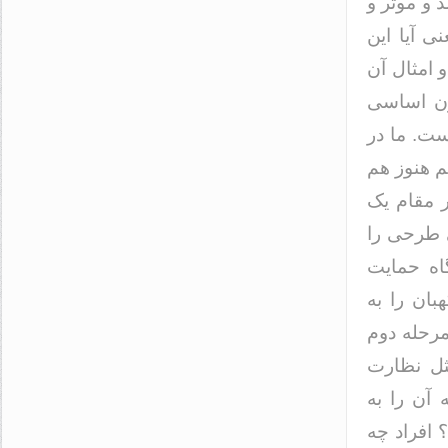
 و موثر و
ی آیا این
 امثال آن
نون اساسی
ست. ما در
م هنوز هم
ر مقام یک
ی طرحی را
اه حمایت
بان را به
مرحله دوم
ثل نظارت
آن را به
 افراد چه