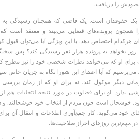
قصودش را دریافت.
ن یک حقوقدان است. یک قاضی که همچنان رسیدگی به پر
 را همچون پرونده‌های قضایی می‌بیند و معتقد است که 
ی هرکدام اختصاص دهد. با این ویژگی آیا می‌توان قبول کرد
فرصت ٢٠ روز بخواهد به پرونده هزار نفر رسیدگی کند؟ پس سخ
خداحافظ رزمنده / دلنوشته ای از
لی و صمیمیت به
به 
حسن دشتی
 برای او که می‌خواهد نظرات شخصی خود را نیز مطرح کند
ن دفاع مقدس /
د
حسن دشتی
 می‌پرسیم که آیا اعضای این شورا نگاه به جریان خاص سی
مانی دیگر موکول کند. نه برای او که از زمان بررسی 
 ندارد. او برای قضاوت در مورد نتیجه انتخابات هم از
د. خوشحال است چون مردم از انتخاب خود خوشحالند. و در
ای خود می‌گوید. کار جمع‌آوری اطلاعات و انتقال آن برای
در مهم‌ترین روزهای احراز صلاحیت‌ها.