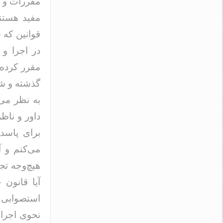
مقررات و ق
مفید هستند
قوانین که 
در اجرا و 
مقرر کرده 
گذشته و شا
به نظر می‌
داور و ناظ
برای پاسد
می‌کنم و آ
هیچ‌وجه تج
آیا قانون
استصوابی 
نحوی اجرا 