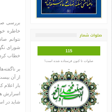
بررسی صلا
خاطره خوشی
صلوات شمار
نتوانم صاد
شورای نگه
115
خطاب کردن 
صلوات تا کنون فرستاده شده است!
بر ناگفته‌
از آن بیست
بار اعلام 
اسرارش همچ
شاید در است