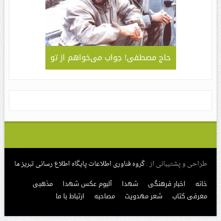
لمی – کاربردی
حاج مصطفی! جواب می‌خواهم از تو
جلوه ای 
قا مهدی ” /
سبک و سیا
های مراسم
طراحی و پشتیبانی از :
گروه فناوری اطلاعات پایگاه اطلاع رسانی تبریز ما
خانه
اخبار فرهنگی
شهدا
آلبوم عکس شهدا
مذهبی
معرفی کتاب
شعر مهدویت
مصاحبه
ارتباط با ما