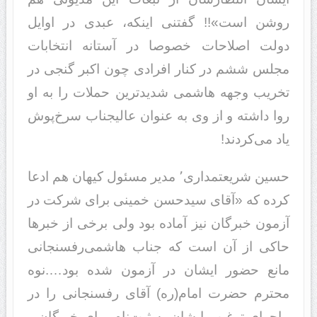
روشن است»!! گفتنی اینکه، عبدی در اوایل
دولت اصلاحات خصوصا در آستانه انتخابات
مجلس ششم در کنار افرادی چون اکبر گنجی در
تخریب وجهه هاشمی شدیدترین حملات را به او
روا داشته و از وی به عنوان عالیجناب سرخ‌پوش
یاد می‌کردند!
حسین شریعتمداری٬ مدیر مسئول کیهان هم ادعا
کرده که «آقای سیدحسن خمینی برای شرکت در
آزمون خبرگان نیز آماده بود ولی برخی از خبرها
حاکی از آن است که جناب هاشمی‌رفسنجانی
مانع حضور ایشان در آزمون شده بود….نوه
محترم حضرت امام(ره) آقای رفسنجانی را در
ماجرای ترغیب ایشان به ثبت‌نام برای خبرگان و