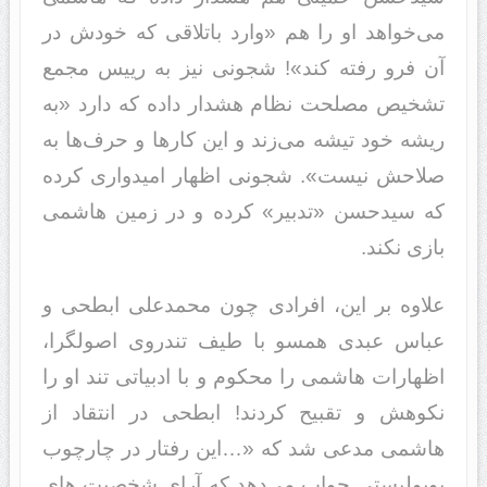
می‌خواهد او را هم «وارد باتلاقی که خودش در
آن فرو رفته کند»! شجونی نیز به رییس مجمع
تشخیص مصلحت نظام هشدار داده که دارد «به
ریشه خود تیشه می‌زند و این کار‌ها و حرف‌ها به
صلاحش نیست». شجونی اظهار امیدواری کرده
که سیدحسن «تدبیر» کرده و در زمین هاشمی
بازی نکند.
علاوه بر این، افرادی چون محمدعلی ابطحی و
عباس عبدی همسو با طیف تندروی اصولگرا،
اظهارات هاشمی را محکوم و با ادبیاتی تند او را
نکوهش و تقبیح کردند! ابطحی در انتقاد از
هاشمی مدعی شد که «…این رفتار در چارچوب
پوپولیستی جواب می‌دهد که آرای شخصیت های