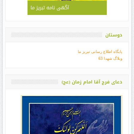
آگهی نامه تبریز ما
دوستان
پایگاه اطلاع رسانی تبریز ما
وبلاگ شهدا 63
دعای فرج آقا امام زمان (عج)