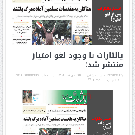
یالثارات با وجود لغو امتیاز
منتشر شد!
Posted By:
حسن دشتی
on:
دی ۱۸, ۱۳۹۴
در:
اخبار
No Comments
چاپ
Email