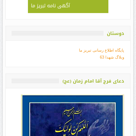
آگهی نامه تبریز ما
دوستان
پایگاه اطلاع رسانی تبریز ما
وبلاگ شهدا 63
دعای فرج آقا امام زمان (عج)