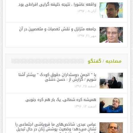
واقعه عاشورا ، نتیجه خلیفه گرایی افراطی بود
آبان ۰۸, ۱۳۹۷
جامعه متزلزل و نقش تعصبات و متعصبین در آن
مهر ۲۱, ۱۳۹۷
مصاحبه / گفتگو
با ” انجمن دوستداران حقوق کودک ” بیشتر آشنا
شویم / گزارش از : حسن دشتی
اسفند ۲۵, ۱۳۹۶
همیشه کره شمالی، یک بار هم کره جنوبی
اسفند ۱۲, ۱۳۹۶
عباس عبدی: شاخص‌های ما فروپاشی اجتماعی را
نشان می‌دهد/ وضعیت پوشش زنان در حال تبدیل