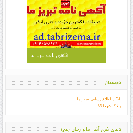
آگهی نامه تبریز ما
دوستان
پایگاه اطلاع رسانی تبریز ما
وبلاگ شهدا 63
دعای فرج آقا امام زمان (عج)