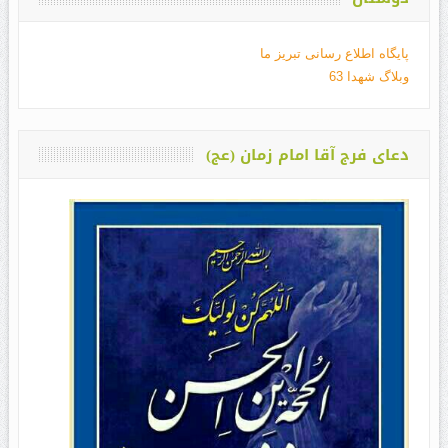
پایگاه اطلاع رسانی تبریز ما
وبلاگ شهدا 63
دعای فرج آقا امام زمان (عج)