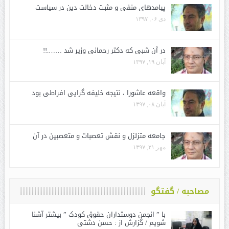
پیامدهای منفی و مثبت دخالت دین در سیاست
دی ۰۶, ۱۳۹۷
در آن شبی که دکتر رحمانی وزیر شد …….!!
آبان ۱۹, ۱۳۹۷
واقعه عاشورا ، نتیجه خلیفه گرایی افراطی بود
آبان ۰۸, ۱۳۹۷
جامعه متزلزل و نقش تعصبات و متعصبین در آن
مهر ۲۱, ۱۳۹۷
مصاحبه / گفتگو
با ” انجمن دوستداران حقوق کودک ” بیشتر آشنا
شویم / گزارش از : حسن دشتی