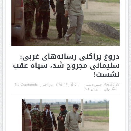
دروغ پراکنی رسانه‌های غربی:
سلیمانی مجروح شد، سپاه عقب
نشست!
Posted By:
حسن دشتی
on:
آذر ۲۳, ۱۳۹۴
در:
اخبار
No Comments
چاپ
Email