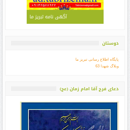
آگهی نامه تبریز ما
دوستان
پایگاه اطلاع رسانی تبریز ما
وبلاگ شهدا 63
دعای فرج آقا امام زمان (عج)