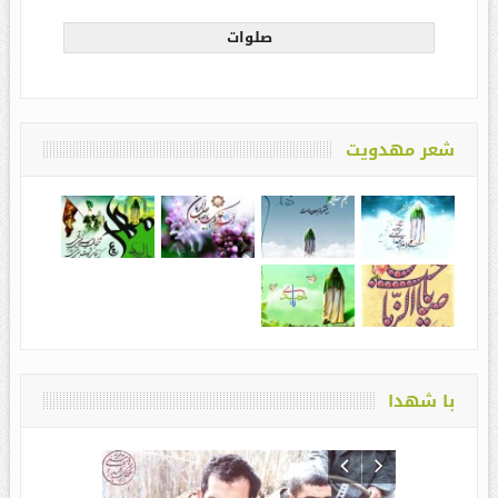
صلوات
شعر مهدویت
با شهدا