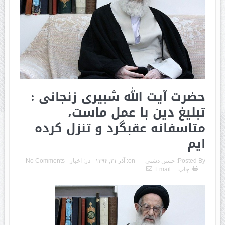
حضرت آیت الله شبیری زنجانی :
تبلیغ دین با عمل ماست،
متاسفانه عقبگرد و تنزل کرده
ایم
Posted By:
حسن دشتی
on:
آذر ۲۱, ۱۳۹۴
در:
اخبار
No Comments
چاپ
Email