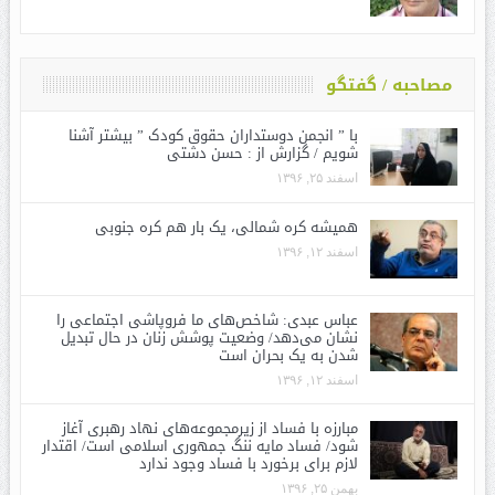
مصاحبه / گفتگو
با ” انجمن دوستداران حقوق کودک ” بیشتر آشنا
شویم / گزارش از : حسن دشتی
اسفند ۲۵, ۱۳۹۶
همیشه کره شمالی، یک بار هم کره جنوبی
اسفند ۱۲, ۱۳۹۶
عباس عبدی: شاخص‌های ما فروپاشی اجتماعی را
نشان می‌دهد/ وضعیت پوشش زنان در حال تبدیل
شدن به یک بحران است
اسفند ۱۲, ۱۳۹۶
مبارزه با فساد از زیرمجموعه‌های نهاد رهبری آغاز
شود/ فساد مایه ننگ جمهوری اسلامی است/ اقتدار
لازم برای برخورد با فساد وجود ندارد
بهمن ۲۵, ۱۳۹۶