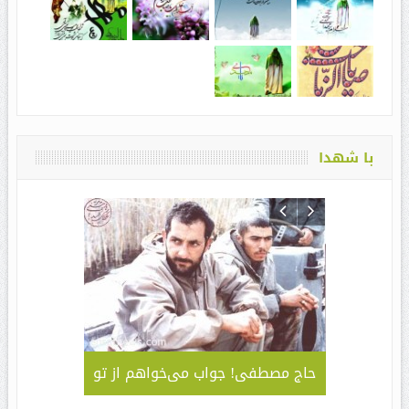
با شهدا
لمی – کاربردی
حاج مصطفی! جواب می‌خواهم از تو
جلوه ای 
قا مهدی ” /
سبک و سیا