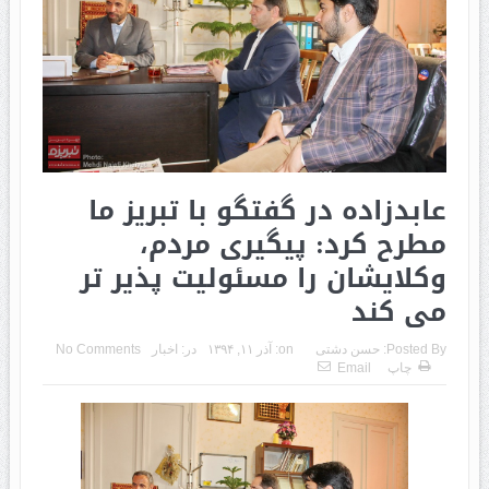
عابدزاده در گفتگو با تبریز ما
مطرح کرد: پیگیری مردم،
وکلایشان را مسئولیت پذیر تر
می کند
Posted By:
حسن دشتی
on:
آذر ۱۱, ۱۳۹۴
در:
اخبار
No Comments
چاپ
Email