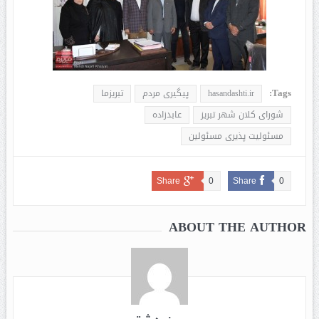
Tags:
hasandashti.ir
پیگیری مردم
تبریزما
شورای کلان شهر تبریز
عابدزاده
مسئولیت پذیری مسئولین
Share
0
Share
0
ABOUT THE AUTHOR