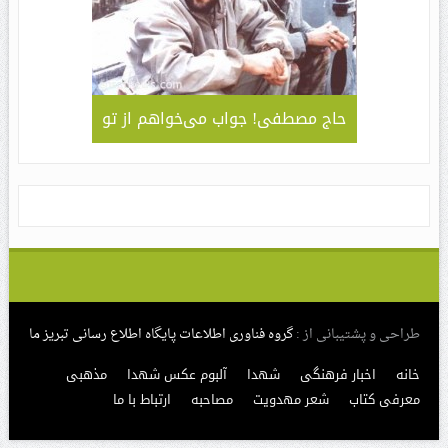
لمی – کاربردی
حاج مصطفی! جواب می‌خواهم از تو
جلوه ای 
قا مهدی ” /
سبک و سیا
های مراسم
طراحی و پشتیبانی از :
گروه فناوری اطلاعات پایگاه اطلاع رسانی تبریز ما
خانه
اخبار فرهنگی
شهدا
آلبوم عکس شهدا
مذهبی
معرفی کتاب
شعر مهدویت
مصاحبه
ارتباط با ما