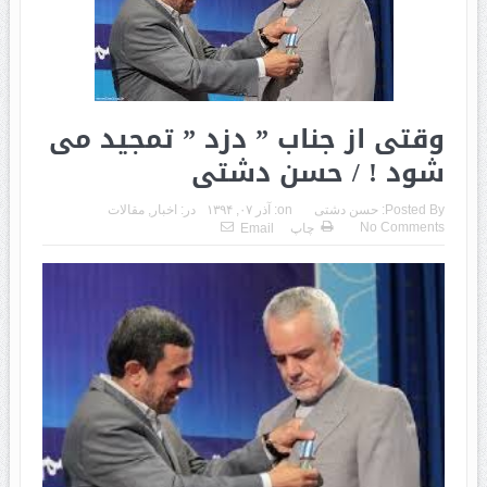
وقتی از جناب ” دزد ” تمجید می
شود ! / حسن دشتی
Posted By:
حسن دشتی
on:
آذر ۰۷, ۱۳۹۴
در:
اخبار
,
مقالات
No Comments
چاپ
Email