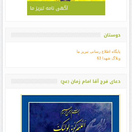
آگهی نامه تبریز ما
دوستان
پایگاه اطلاع رسانی تبریز ما
وبلاگ شهدا 63
دعای فرج آقا امام زمان (عج)