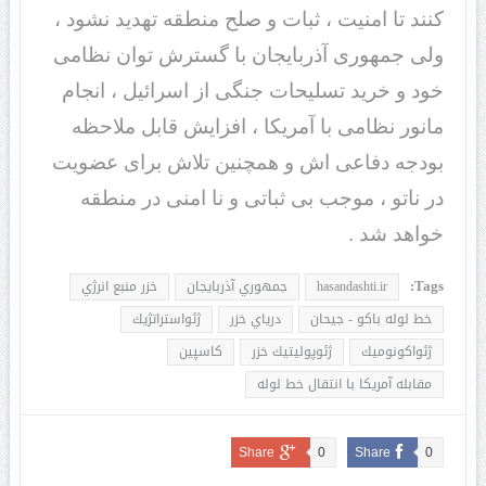
کنند تا امنیت ، ثبات و صلح منطقه تهدید نشود ،
ولی جمهوری آذربایجان با گسترش توان نظامی
خود و خرید تسلیحات جنگی از اسرائیل ، انجام
مانور نظامی با آمریکا ، افزایش قابل ملاحظه
بودجه دفاعی اش و همچنین تلاش برای عضویت
در ناتو ، موجب بی ثباتی و نا امنی در منطقه
خواهد شد .
Tags:
hasandashti.ir
جمهوري آذربايجان
خزر منبع انرژي
خط لوله باكو - جيحان
درياي خزر
ژئواستراتژيك
ژئواكونوميك
ژئوپوليتيك خزر
كاسپين
مقابله آمريكا با انتقال خط لوله
Share
0
Share
0