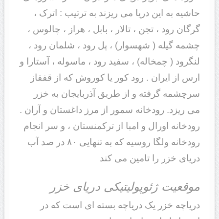
حاشیه به این دریا می ریزند به ترتیب : اترک ،
گرگان رود ، تجن ، تالار ، بابل ، هراز ، چالوس ،
چشمه گیله ( شهسوار) ، پل رود ، شلمان رود ،
لنگرود ( چمخاله) ، سفید رود ، ماسوله ، آستارا و
ارس از ایران . رود کور یا کوروش که از قفقاز
سرچشمه گرفته و از طریق آذربایجان به خزر
می ریزد. رودخانه سمور از مرز داغستان و آران .
رودخانه اورال و امبا از ترکمنستان ، و سر انجام
رودخانه ولگا روسیه که به تنهایی ۸۰ در صد آب
دریای خزر را تامین می کند
موقعیت ژئوپولیتیکی دریای خزر
دریاچه خزر یک دریاچه بسته ای است که در