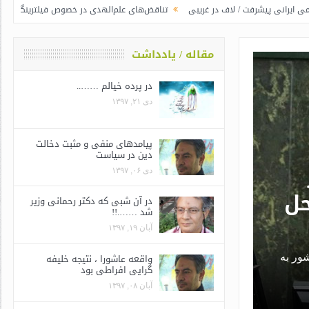
شرفت / لاف در غریبی
تناقض‌های علم‌الهدی در خصوص فیلترینگ
جوانگرایی ب
مقاله / یادداشت
در پرده خیالم ……..
دی ۲۱, ۱۳۹۷
پیامدهای منفی و مثبت دخالت
دین در سیاست
دی ۰۶, ۱۳۹۷
حل
در آن شبی که دکتر رحمانی وزیر
شد …….!!
آبان ۱۹, ۱۳۹۷
واقعه عاشورا ، نتیجه خلیفه
ور به
گرایی افراطی بود
آبان ۰۸, ۱۳۹۷