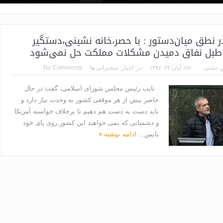
 نطق میان‌دستور : با حصر،خانه نشینی،دستگیر
 طبل نفاق دمیدن مشکلات مملکت حل نمی‌شود
 دشتی
on:
آبان ۲۲, ۱۳۹۶
در:
اخبار
,
سخنرانی ها
No Comments
نایب رئیس مجلس شورای اسلامی، گفت:در حال
حاضر بیش از هر موقعی کشور به وحدت نیاز دارد و
باید دست به دست هم دهیم تا برخلاف خواسته آمریکا
و دشمنانی که نمی خواهند این کشور روی پای خود
بایس...
ادامه نوشته