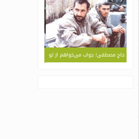
ربردی
حاج مصطفی! جواب می‌خواهم از تو
جلوه ای از همد
 ” /
سبک و سیاق دورا
اسم