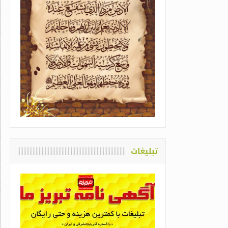
یاد او که دغدغه سلامت قلم
اشت / طاهره سادات حمیدی
تبلیغات