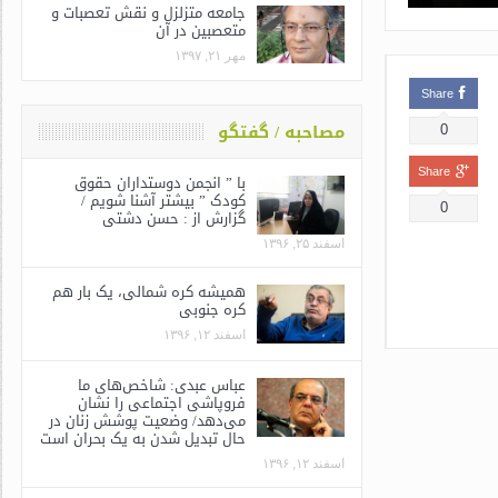
جامعه متزلزل و نقش تعصبات و
متعصبین در آن
مهر ۲۱, ۱۳۹۷
Share
مصاحبه / گفتگو
0
Share
با ” انجمن دوستداران حقوق
کودک ” بیشتر آشنا شویم /
0
گزارش از : حسن دشتی
اسفند ۲۵, ۱۳۹۶
همیشه کره شمالی، یک بار هم
کره جنوبی
اسفند ۱۲, ۱۳۹۶
عباس عبدی: شاخص‌های ما
فروپاشی اجتماعی را نشان
می‌دهد/ وضعیت پوشش زنان در
حال تبدیل شدن به یک بحران است
اسفند ۱۲, ۱۳۹۶