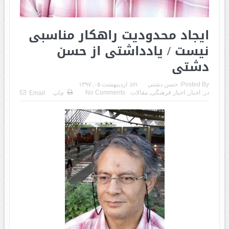
ایجاد محدودیت راهکار مناسبی
نیست / یادداشتی از حسن
دشتی
Posted By:
حسن دشتی
on:
اردیبهشت ۰۵, ۱۳۹۷
در:
اخبار
,
اخبار فرهنگی
,
مقالات
No Comments
چاپ
Email