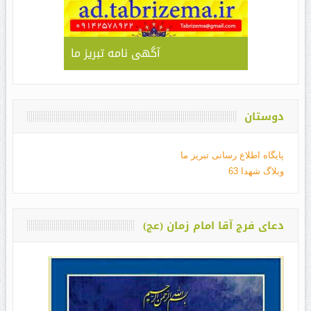
آگهی نامه تبریز ما
دوستان
پایگاه اطلاع رسانی تبریز ما
وبلاگ شهدا 63
دعای فرج آقا امام زمان (عج)