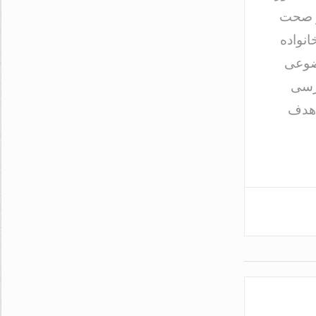
او صحت
انواده
وضوعی
کرسی
 هدف