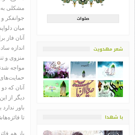
مشکلی به ن
صلوات
جوانفکر و 
میان دلواپ
آنان فاز بر
اندازه ساده
شعر مهدویت
منزوی و تن
مواجه شدند
حمایت‌های ز
آنان که دو
دیگر از این
باور ندارد 
با شهدا
تا فائزه‌ها
باز هم فائز