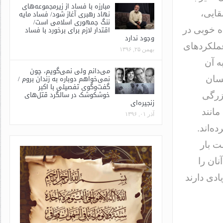
مبارزه با فساد از زیرمجموعه‌های
قایی،
نهاد رهبری آغاز شود/ فساد مایه
ننگ جمهوری اسلامی است/
اقتدار لازم برای برخورد با فساد
ه خوبی در
وجود ندارد
عملکردهای
بهمن ۲۵, ۱۳۹۶
ه آن
می‌دانم ولی نمی‌گویم، چون
نمی‌خواهم دوباره به زندان بروم /
پسان
گفت‌وگوی تفصیلی با اکبر
خوشکوشک در سالگرد قتل‌های
زرگی
زنجیره‌ای
مانند
آذر ۰۱, ۱۳۹۶
ه‌اند.
ت بار
نان را
ادی دارند