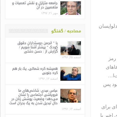
جامعه متزلزل و نقش تعصبات و
متعصبین در آن
مهر ۲۱, ۱۳۹۷
لواپسان
مصاحبه / گفتگو
با ” انجمن دوستداران حقوق
کودک ” بیشتر آشنا شویم /
گزارش از : حسن دشتی
اسفند ۲۵, ۱۳۹۶
رمز
عاهای
همیشه کره شمالی، یک بار هم
کره جنوبی
ت‌ا…
اسفند ۱۲, ۱۳۹۶
ود پس
عباس عبدی: شاخص‌های ما
فروپاشی اجتماعی را نشان
می‌دهد/ وضعیت پوشش زنان در
حال تبدیل شدن به یک بحران است
ای برای
اسفند ۱۲, ۱۳۹۶
اخیر با