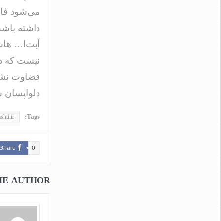
می‌شود فائ
داشته باشد،
آیت‌ا… هاش
نیست که دلو
قضاوت نشس
دلواپسان س
Tags:
shti.ir
Share
0
HE AUTHOR