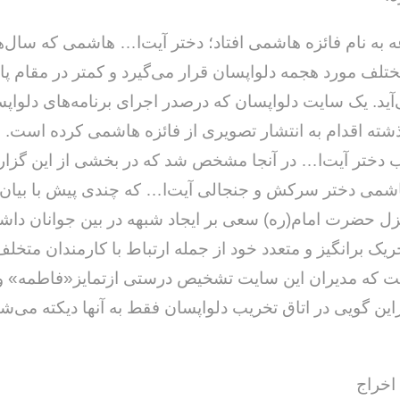
عه به نام فائزه هاشمی افتاد؛ دختر آیت‌ا… هاشمی که سال‌
مختلف مورد هجمه دلواپسان قرار می‌گیرد و کمتر در مقام پاس
آید. یک سایت دلواپسان که درصدر اجرای برنامه‌های دلواپس
ذشته اقدام به انتشار تصویری از فائزه هاشمی کرده است. 
خداحافظ رزمنده / دلنوشته ای از
لی و صمیمیت به
به 
 دختر آیت‌ا… در آنجا مشخص شد که در بخشی از این گزا
حسن دشتی
ن دفاع مقدس /
د
شمی دختر سرکش و جنجالی آیت‌ا… که چندی پیش با بیان
حسن دشتی
زل حضرت امام(ره) سعی بر ایجاد شبهه در بین جوانان داش
ریک برانگیز و متعدد خود از جمله ارتباط با کارمندان متخ
 که مدیران این سایت تشخیص درستی ازتمایز«فاطمه» و 
براین گویی در اتاق تخریب دلواپسان فقط به آنها دیکته می‌ش
اخراج