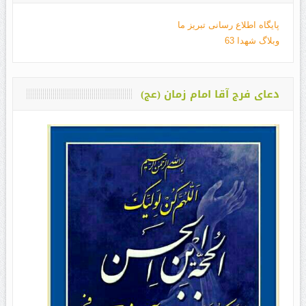
پایگاه اطلاع رسانی تبریز ما
وبلاگ شهدا 63
دعای فرج آقا امام زمان (عج)