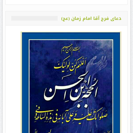
دعای فرج آقا امام زمان (عج)