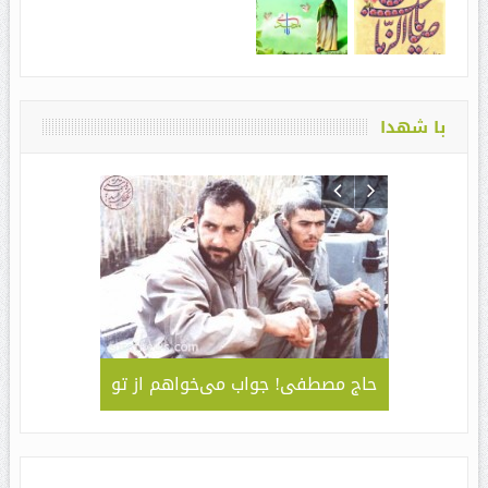
با شهدا
لمی – کاربردی
حاج مصطفی! جواب می‌خواهم از تو
جلوه ای 
قا مهدی ” /
سبک و سیا
های مراسم