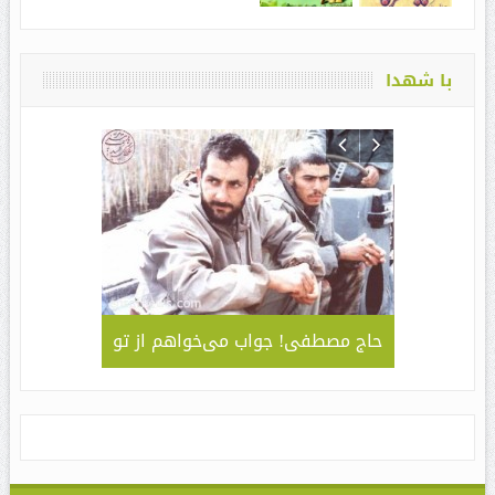
با شهدا
لمی – کاربردی
حاج مصطفی! جواب می‌خواهم از تو
جلوه ای 
قا مهدی ” /
سبک و سیا
های مراسم