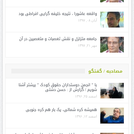
واقعه عاشورا ، نتیجه خلیفه گرایی افراطی بود
آبان ۰۸, ۱۳۹۷
جامعه متزلزل و نقش تعصبات و متعصبین در آن
مهر ۲۱, ۱۳۹۷
مصاحبه / گفتگو
با ” انجمن دوستداران حقوق کودک ” بیشتر آشنا
شویم / گزارش از : حسن دشتی
اسفند ۲۵, ۱۳۹۶
همیشه کره شمالی، یک بار هم کره جنوبی
اسفند ۱۲, ۱۳۹۶