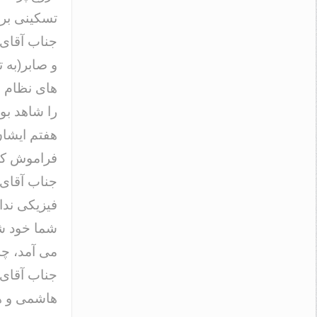
تسکینی بر 
و صابر(به ت
های نظام ش
را شاهد بود
هفتم ایشان
فراموش کرد
جناب آقای 
فیزیکی ندا
شما خود شا
می آمد، چه
جناب آقای ر
هاشمی و ها