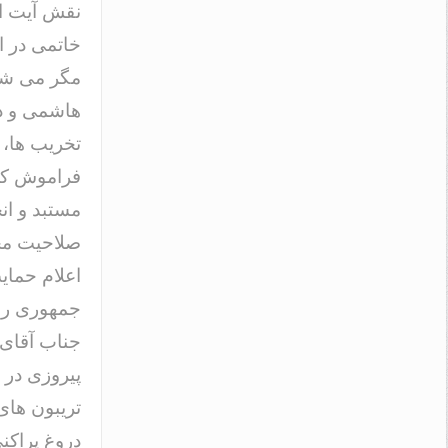
نقش آیت ا
خاتمی در ا
مگر می شود
هاشمی و دی
تخریب ها، 
فراموش کرد؛
صلاحیت محر
اعلام حمایت
جمهوری رس
جناب آقای 
تریبون های
دروغ پراکنی