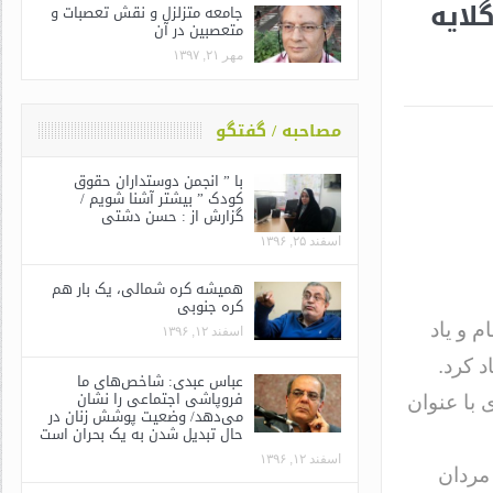
لایه
جامعه متزلزل و نقش تعصبات و
متعصبین در آن
مهر ۲۱, ۱۳۹۷
مصاحبه / گفتگو
با ” انجمن دوستداران حقوق
کودک ” بیشتر آشنا شویم /
گزارش از : حسن دشتی
اسفند ۲۵, ۱۳۹۶
همیشه کره شمالی، یک بار هم
کره جنوبی
 و یاد
اسفند ۱۲, ۱۳۹۶
 کرد.
عباس عبدی: شاخص‌های ما
فروپاشی اجتماعی را نشان
با عنوان
می‌دهد/ وضعیت پوشش زنان در
حال تبدیل شدن به یک بحران است
اسفند ۱۲, ۱۳۹۶
 مردان