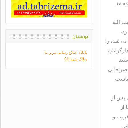
محمد
ت الله
ود،
دوستان
ده شد، را
رگرایانِ
پایگاه اطلاع رسانی تبریز ما
عده ای نخواستند
وبلاگ شهدا 63
حضرتعالی
ریاست
 پس از
ا از
خریب و
م،