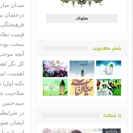
میدان مبارز
درخشان برا
صلوات
فرهیختگی د
قیمت نظام
سخت بوده و
شعر مهدویت
آنچه موجب 
کل نگر اهم
اهمیت، امی
نکته اول) 
صلاحیت جمع
سیدحسن خم
در شرایطی 
با شهدا
ایشان صورت
این باره ب