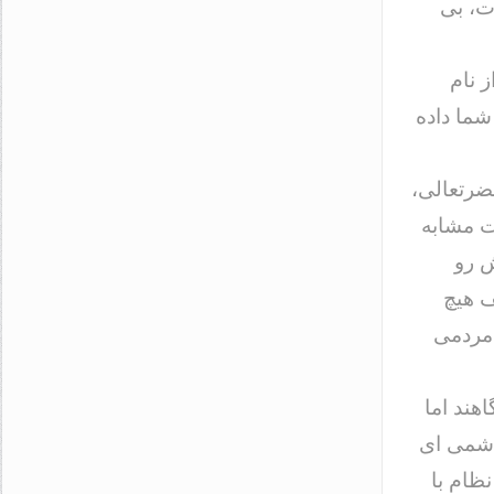
ت، بی
 نام
شما داده
ضرتعالی،
ت مشابه
ش رو
ف هیچ
 مردمی
هند اما
اشمی ای
ظام با