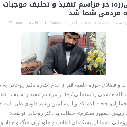
ه) در مراسم تنفیذ و تحلیف موجبات گ
ه مردمی شما شد
 دشتی
on:
مرداد ۱۶, ۱۳۹۶
در:
اخبار
No Comments
چاپ
Email
ب و فضلای حوزه علمیه قم از عدم اشاره دکتر روحانی به نام
الله هاشمی رفسنجانی(ره) در مراسم تنفیذ و تحلیف، انتقاد
ماران، حجت الاسلام و المسلمین رشید داودی طی نامه ای 
با رییس جمهور محترم» خطاب به دکتر روحانی نوشت:
روحانی! شما از پیشگامان انقلاب و جلوداران جنگ و جهاد و