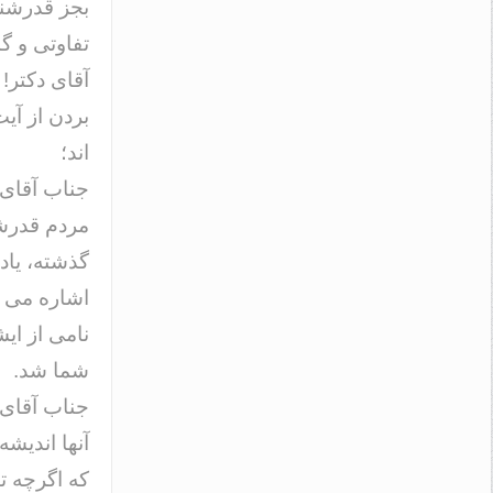
بجز قدرشنا
تفاوتی و گذ
آقای دکتر!
بردن از آیت
اند؛
جناب آقای 
مردم قدرشن
گذشته، یاد
اشاره می ک
نامی از ای
شما شد.
جناب آقای 
آنها اندیش
که اگرچه ت