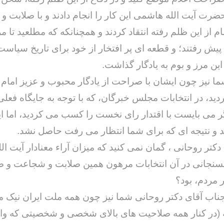
ضرت آیت الله هاشمی این کار را انجام دادند و با صلابت 
 از این ظلم رفته انتقاد کردند و همچنانکه که مطلعید تا مر
یش رفتند؛ و قطعه ای پر افتخار از خود برای تاریخ سیاست
این مرز و بوم به یادگار گذاشت.
ما نیز چون ایشان با صراحت از یادگار محبوب و عزیز امام
خداحافظ رزمنده / دلنوشته ای از
لی و صمیمیت به
به 
حسن دشتی
دید، در انتخابات مجلس خبرگان، که با توجه به جایگاه فعلی
ن دفاع مقدس /
د
حسن دشتی
 می بایست با اقتدار رای نخست را کسب می کردید، اما ای
 و نتیجه ای که برای شما انتظار می رفت حاصل نشد.
دکتر روحانی ، گمان نمی کنید که میزان آراء معنادار آیت ال
نجانی در آن انتخابات مرهون همین صلابت و شجاعت و 
 مردم، بود؟
جناب آقای دکتر روحانی شما نیز چون همه ملت ایران نیک می
 (در کنار همه صلاحیت های بالای شخصی و شخصیتی که واجد