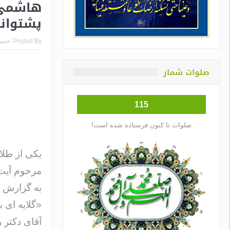
هاشمی(ر
پشتوان
Posted By:
حسن
صلوات شمار
115
صلوات تا کنون فرستاده شده است!
یکی از طلا
مرحوم آیت 
به گزارش ج
«گلایه ای 
آقای دکتر 