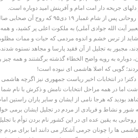
دلهای جریحه دار امت امام و آفرینش امید دوباره است.
جناب آقای روحانی پس از شام غمبار ۱۹ دی۹۵ که روح
عبیر آیت الله جوادی آملی) به ملکوت اعلی پر کشید، و همه 
اید از ترس خشم و اندوه مردمی که حیات و ممات مظلوما
ند، مجبور به تجلیل از آن فقید پارسا و مجاهد نستوه شدند،
، دوباره به رویه واضح الخطاء گذشته برگشتند و همه چیز ر
ند؛ گویی که اصلا هاشمی ای نبوده است!
دکتر! در انتخابات اخیر ریاست جمهوری نیز اگرچه هاشمی
شت اما در همه مراحل انتخابات نامش و ذکرش با نام شما ه
هد بودید که هرجا نامی از ایشان و سایر یاران راستین امام
 شور و نشاط و فریادی از مردم در تجلیل ایشان برمی خو
وحانی به یقین عده ای در این کشور نام بردن توأم با تجلیل
شمی ها را چونان جرمی آشکار می دانند اما برای مردم چ