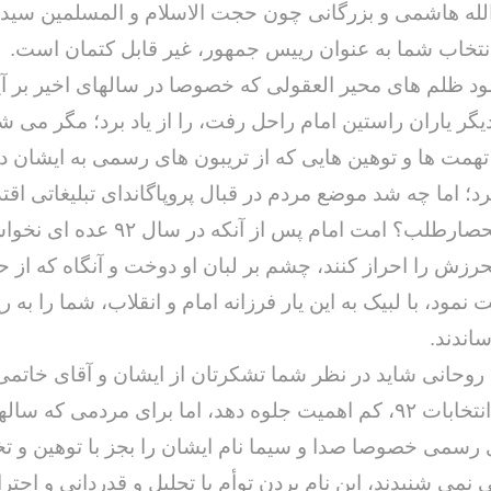
لله هاشمی و بزرگانی چون حجت الاسلام و المسلمین سید
نتخاب شما به عنوان رییس جمهور، غیر قابل کتمان است.
 ظلم های محیر العقولی که خصوصا در سالهای اخیر بر آی
گر یاران راستین امام راحل رفت، را از یاد برد؛ مگر می ش
تهمت ها و توهین هایی که از تریبون های رسمی به ایشان دا
 اما چه شد موضع مردم در قبال پروپاگاندای تبلیغاتی اقتدا
مستبد و انحصارطلب؟ امت امام پس از آنکه در سال ۹۲ 
زش را احراز کنند، چشم بر لبان او دوخت و آنگاه که از 
 نمود، با لبیک به این یار فرزانه امام و انقلاب، شما را به 
اندند.
روحانی شاید در نظر شما تشکرتان از ایشان و آقای خاتمی
پیروزی در انتخابات ۹۲، کم اهمیت جلوه دهد، اما برای مردمی که ساله
 رسمی خصوصا صدا و سیما نام ایشان را بجز با توهین و ت
 نمی شنیدند، این نام بردن توأم با تجلیل و قدردانی و احترا