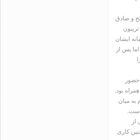
 آن صحابی صالح و صادق
تریبون
نه ایشان
اما پس از
ا
 حضور
مراه بود.
 به میان
است.
 از
نین کاری