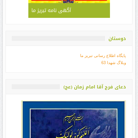
آگهی نامه تبریز ما
دوستان
پایگاه اطلاع رسانی تبریز ما
وبلاگ شهدا 63
دعای فرج آقا امام زمان (عج)