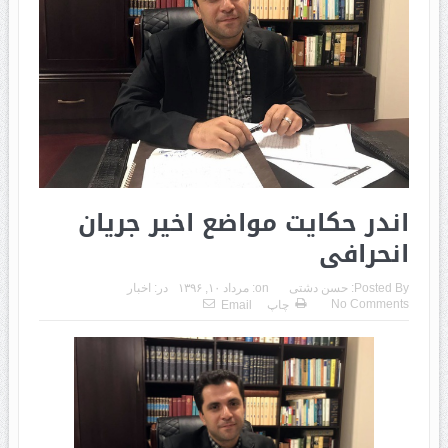
اندر حکایت مواضع اخیر جریان
انحرافی
Posted By:
حسن دشتی
on:
مرداد ۱۰, ۱۳۹۶
در:
اخبار
No Comments
چاپ
Email