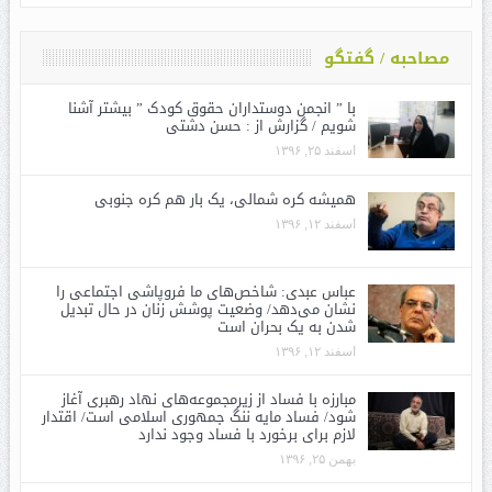
مصاحبه / گفتگو
با ” انجمن دوستداران حقوق کودک ” بیشتر آشنا
شویم / گزارش از : حسن دشتی
اسفند ۲۵, ۱۳۹۶
همیشه کره شمالی، یک بار هم کره جنوبی
اسفند ۱۲, ۱۳۹۶
عباس عبدی: شاخص‌های ما فروپاشی اجتماعی را
نشان می‌دهد/ وضعیت پوشش زنان در حال تبدیل
شدن به یک بحران است
اسفند ۱۲, ۱۳۹۶
مبارزه با فساد از زیرمجموعه‌های نهاد رهبری آغاز
شود/ فساد مایه ننگ جمهوری اسلامی است/ اقتدار
لازم برای برخورد با فساد وجود ندارد
بهمن ۲۵, ۱۳۹۶