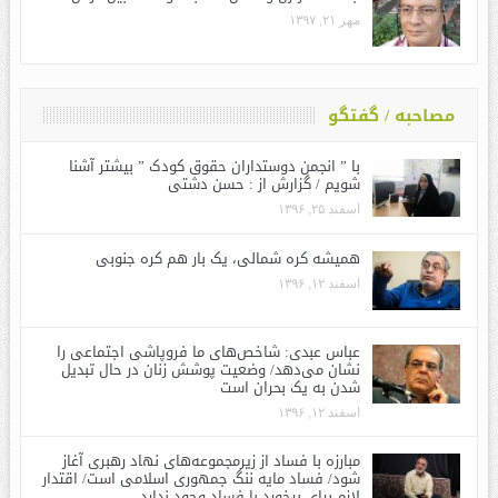
مهر ۲۱, ۱۳۹۷
مصاحبه / گفتگو
با ” انجمن دوستداران حقوق کودک ” بیشتر آشنا
شویم / گزارش از : حسن دشتی
اسفند ۲۵, ۱۳۹۶
همیشه کره شمالی، یک بار هم کره جنوبی
اسفند ۱۲, ۱۳۹۶
عباس عبدی: شاخص‌های ما فروپاشی اجتماعی را
نشان می‌دهد/ وضعیت پوشش زنان در حال تبدیل
شدن به یک بحران است
اسفند ۱۲, ۱۳۹۶
مبارزه با فساد از زیرمجموعه‌های نهاد رهبری آغاز
شود/ فساد مایه ننگ جمهوری اسلامی است/ اقتدار
لازم برای برخورد با فساد وجود ندارد