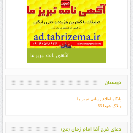
آگهی نامه تبریز ما
دوستان
پایگاه اطلاع رسانی تبریز ما
وبلاگ شهدا 63
دعای فرج آقا امام زمان (عج)