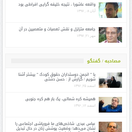
واقعه عاشورا ، نتیجه خلیفه گرایی افراطی بود
آبان ۰۸, ۱۳۹۷
جامعه متزلزل و نقش تعصبات و متعصبین در آن
مهر ۲۱, ۱۳۹۷
مصاحبه / گفتگو
با ” انجمن دوستداران حقوق کودک ” بیشتر آشنا
شویم / گزارش از : حسن دشتی
اسفند ۲۵, ۱۳۹۶
همیشه کره شمالی، یک بار هم کره جنوبی
اسفند ۱۲, ۱۳۹۶
عباس عبدی: شاخص‌های ما فروپاشی اجتماعی را
نشان می‌دهد/ وضعیت پوشش زنان در حال تبدیل