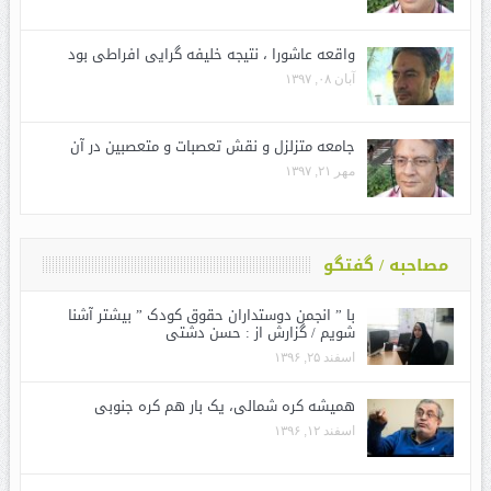
واقعه عاشورا ، نتیجه خلیفه گرایی افراطی بود
آبان ۰۸, ۱۳۹۷
جامعه متزلزل و نقش تعصبات و متعصبین در آن
مهر ۲۱, ۱۳۹۷
مصاحبه / گفتگو
با ” انجمن دوستداران حقوق کودک ” بیشتر آشنا
شویم / گزارش از : حسن دشتی
اسفند ۲۵, ۱۳۹۶
همیشه کره شمالی، یک بار هم کره جنوبی
اسفند ۱۲, ۱۳۹۶