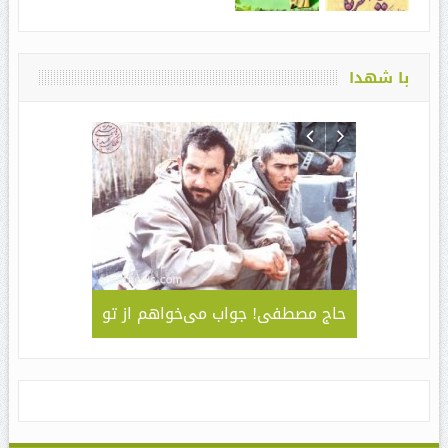
با شهدا
لمی – کاربردی
حاج مصطفی! جواب می‌خواهم از تو
جلوه ای 
قا مهدی ” /
سبک و سیا
های مراسم