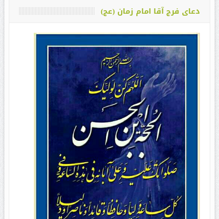
دعای فرج آقا امام زمان (عج)