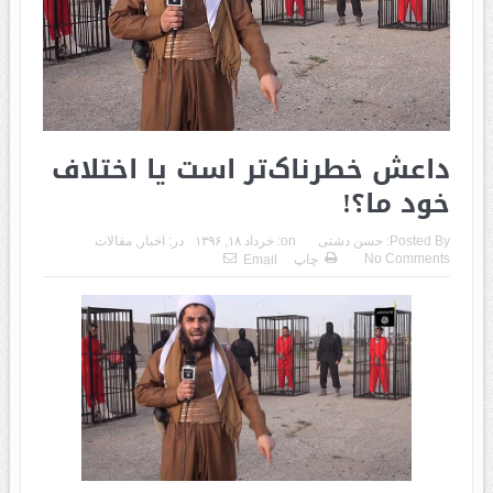
داعش خطرناک‌تر است یا اختلاف
خود ما؟!
Posted By:
حسن دشتی
on:
خرداد ۱۸, ۱۳۹۶
در:
اخبار
,
مقالات
No Comments
چاپ
Email