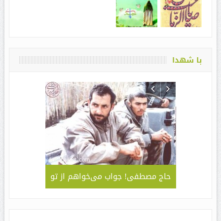
با شهدا
لمی – کاربردی
حاج مصطفی! جواب می‌خواهم از تو
جلوه ای 
قا مهدی ” /
سبک و سیا
های مراسم