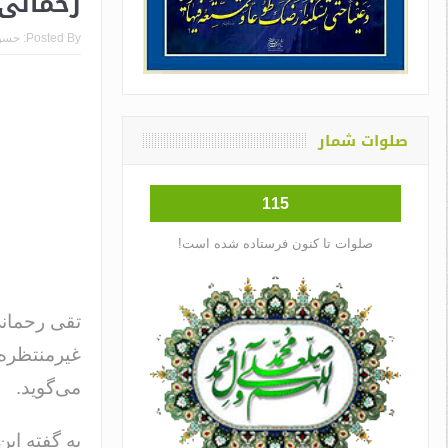
رحمانی 
Posted By:
حسن
صلوات شمار
115
صلوات تا کنون فرستاده شده است!
تقی رحمانی
غیرمنتظره 
می‌گوید.
به گفته این