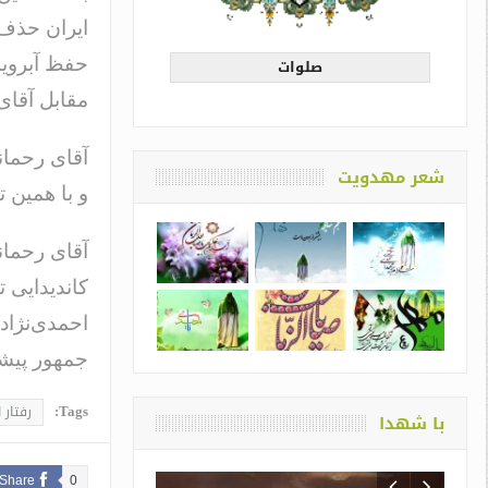
ایران حذف 
حفظ آبرویش
صلوات
مقابل آقای
آقای رحمان
شعر مهدویت
و با همین 
آقای رحمان
کاندیدایی ت
احمدی‌نژاد
جمهور پیشی
Tags:
رفتار 
با شهدا
Share
0