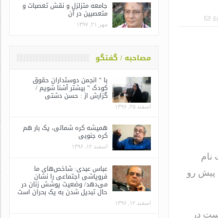
جامعه متزلزل و نقش تعصبات و
متعصبین در آن
E
مهر ۲۱, ۱۳۹۷
مصاحبه / گفتگو
با ” انجمن دوستداران حقوق
کودک ” بیشتر آشنا شویم /
گزارش از : حسن دشتی
اسفند ۲۵, ۱۳۹۶
همیشه کره شمالی، یک بار هم
کره جنوبی
اسفند ۱۲, ۱۳۹۶
 نام
عباس عبدی: شاخص‌های ما
 پیش رو
فروپاشی اجتماعی را نشان
می‌دهد/ وضعیت پوشش زنان در
حال تبدیل شدن به یک بحران است
اسفند ۱۲, ۱۳۹۶
است در