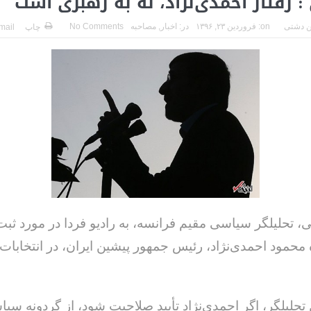
: رفتار احمدی‌نژاد، نه به رهبری است
 دشتی
on:
فروردین ۲۳, ۱۳۹۶
در:
اخبار
,
مصاحبه
No Comments
چاپ
mail
، تحلیلگر سیاسی مقیم فرانسه، به رادیو فردا در مورد ثبت
محمود احمدی‌نژاد، رئیس جمهور پیشین ایران، در انتخابات
 تحلیلگر، اگر احمدی‌نژاد تأیید صلاحیت شود، از گردونه سی