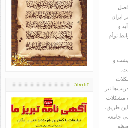
فصل
ر ایران
د و
ابط توأم
یاد او که دغدغه سلامت قلم
اشت / طاهره سادات حمیدی
یشت و
ت.
شکلات
تبلیغات
یب‌ها نیز
مه مشکلات
این طریق،
می جامعه
لحظه