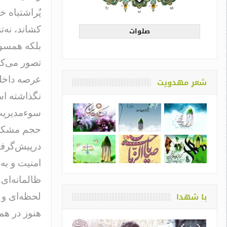
پُراشتباه خ
کشاند، نه‌‌
صلوات
بلکه همسو 
تصور می‌کر
عرصه داخلی
شعر مهدویت
نگذاشته اس
سوء‌مدیریت
حجم مشکلات
در‌پیش‌گرف
امنیت و به
ظالمانه‌ای
با شهدا
لحظه‌ای و 
هنوز در ه