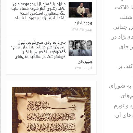
مبارزه با فساد از زیرمجموعه‌های
ط فلاکت
نهاد رهبری آغاز شود/ فساد مایه
ننگ جمهوری اسلامی است/
شتند،
اقتدار لازم برای برخورد با فساد
وجود ندارد
س جهانی
بهمن ۲۵, ۱۳۹۶
‌نژاد در
می‌دانم ولی نمی‌گویم، چون
نمی‌خواهم دوباره به زندان بروم /
ر جای
گفت‌وگوی تفصیلی با اکبر
خوشکوشک در سالگرد قتل‌های
زنجیره‌ای
ند، بر
آذر ۰۱, ۱۳۹۶
 به شورای
م‌های
 و تورم
دهای آن