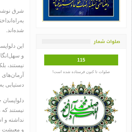
شرق نوشت:د
به‌راه‌اند
شده‌اند.
صلوات شمار
این دلواپس
115
نیستند، بلک
صلوات تا کنون فرستاده شده است!
آرمان‌های 
دستیابی به 
دلواپسان چ
نیستند که 
نداشته و ا
و معیشت در