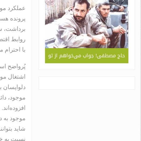
عملکرد مو
پرونده هسته
برداشت، س
روابط اقتصا
با احترام م
ربردی
حاج مصطفی! جواب می‌خواهم از تو
جلوه ای از همد
 ” /
سبک و سیاق دورا
پُرواضح ا
اسم
اشتغال موج
دلواپسان ب
موجود، دائ
افزوده‌اند.
موجود به د
شاید بتوان
نسبت به خو