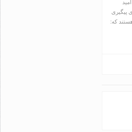
مید
ی پیگیری
هستند که: