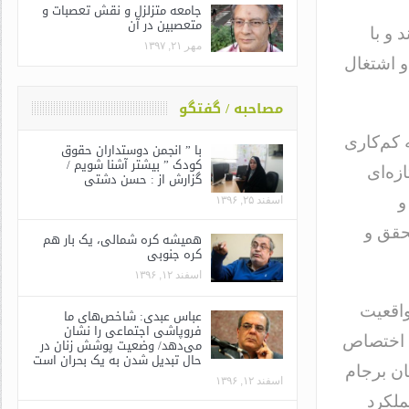
جامعه متزلزل و نقش تعصبات و
متعصبین در آن
و با
مهر ۲۱, ۱۳۹۷
و اشتغال
مصاحبه / گفتگو
 کم‌کاری
با ” انجمن دوستداران حقوق
کودک ” بیشتر آشنا شویم /
 نه‌‎تنها مسائل تازه‌ای
گزارش از : حسن دشتی
و
اسفند ۲۵, ۱۳۹۶
حقق و
همیشه کره شمالی، یک بار هم
کره جنوبی
اسفند ۱۲, ۱۳۹۶
واقعیت
عباس عبدی: شاخص‌های ما
فروپاشی اجتماعی را نشان
د اختصاص
می‌دهد/ وضعیت پوشش زنان در
حال تبدیل شدن به یک بحران است
ان برجام
اسفند ۱۲, ۱۳۹۶
ملکرد