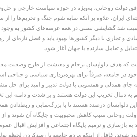
فق دولت روحانی، به‌ویژه در حوزه سیاست خارجی و حل‌و
‌ای ایران، علاوه بر آنکه سایه شوم جنگ و تحریم‌ها را از س
بب شد گشایشی نسبی در همه عرصه‌های کشور به وجود آی
دی و تجاری با دیگر کشورها بهبود یابد و فصل تازه‌ای از رو
تقابل و تعامل سازنده با جهان آغاز شود.
خداحافظ رزمنده / دلنوشته ای از
لی و صمیمیت به
به 
حسن دشتی
ن دفاع مقدس /
د
ست که هدف دلواپسانِ برجام و معیشت از طرح وضعیت مع
حسن دشتی
ود در جامعه، صرفاً برای بهره‌برداری سیاسی و جناحی اس
ه ‌جای همدلی و همسویی با دولت تدبیر و امید برای حل م
م به دنبال تخریب این دولت هستند و بر شدت و دامنه این تخر
 این دلواپسان درصدد هستند تا با بزرگ‌نمایی و ربط‌دادن ه
ولت روحانی سبب کاهش محبوبیت و جایگاه آن شوند و از 
ند به بازسازی و ترمیم پایگاه اجتماعی و افزایش اقبال عمو
د شوند، غافل از اینکه مردم جامعه با رصدکردن لحظه به‌‌