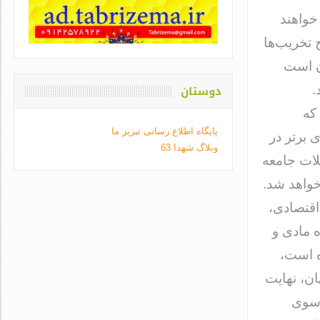
خواهند
 انتخابات ٩۶ همچنان موج تخریب‌ها
ان است
دوستان
.
که
پایگاه اطلاع رسانی تبریز ما
 برتر در
وبلاگ شهدا 63
لات جامعه
این دو گفتمان خواهد شد.
 تمرکز بر مسائل اقتصادی،
ه مادی و
ه است،
ن، نهایت
وسوی