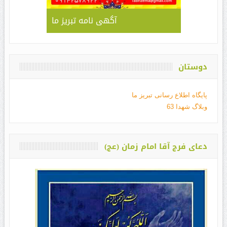
آگهی نامه تبریز ما
دوستان
پایگاه اطلاع رسانی تبریز ما
وبلاگ شهدا 63
دعای فرج آقا امام زمان (عج)