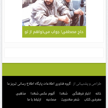
لمی – کاربردی
حاج مصطفی! جواب می‌خواهم از تو
جلوه ای 
قا مهدی ” /
سبک و سیا
های مراسم
طراحی و پشتیبانی از :
گروه فناوری اطلاعات پایگاه اطلاع رسانی تبریز ما
خانه
اخبار فرهنگی
شهدا
آلبوم عکس شهدا
مذهبی
معرفی کتاب
شعر مهدویت
مصاحبه
ارتباط با ما