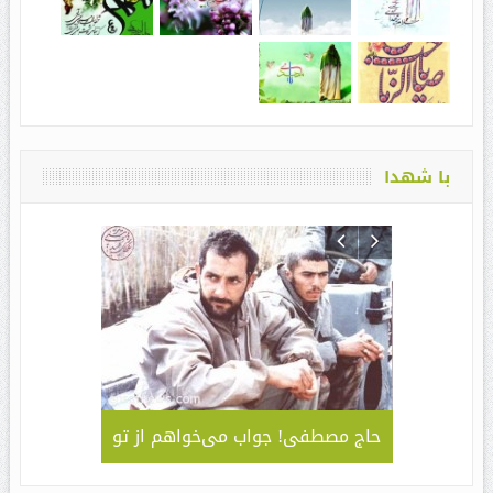
با شهدا
لمی – کاربردی
حاج مصطفی! جواب می‌خواهم از تو
جلوه ای 
قا مهدی ” /
سبک و سیا