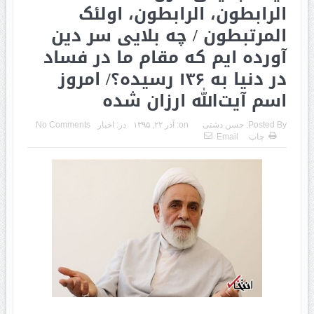
الرابطون، الرابطون، اولئک
المرتبطون / چه بلایی سر دین
آورده ایم که مقام ما در فساد
در دنیا به ۱۳۶ رسیده؟/ امروز
اسم آیت‌الله ارزان شده
Posted By:
حسن دشتی
on:
آذر ۲۲, ۱۳۹۵
در:
اخبار
No Comments
چاپ
Email