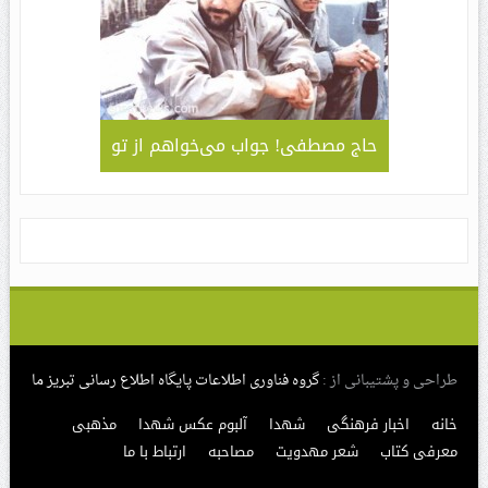
لمی – کاربردی
حاج مصطفی! جواب می‌خواهم از تو
جلوه ای 
قا مهدی ” /
سبک و سیا
های مراسم
طراحی و پشتیبانی از :
گروه فناوری اطلاعات پایگاه اطلاع رسانی تبریز ما
خانه
اخبار فرهنگی
شهدا
آلبوم عکس شهدا
مذهبی
معرفی کتاب
شعر مهدویت
مصاحبه
ارتباط با ما