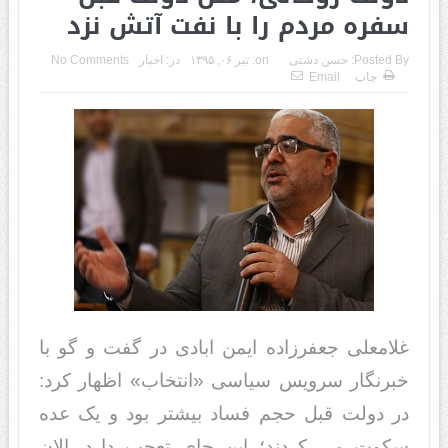
سفره مردم را با نفت آتش نزد
Posted By:
حسن دشتی
on:
تیر ۰۶, ۱۳۹۵
در:
اخبار
No Comments
چاپ
Email
غلامعلی جعفرزاده ایمن ابادی در گفت و گو با
خبرنگار سرویس سیاسی «انتخاب» اظهار کرد:
در دولت قبل حجم فساد بیشتر بود و یک عده
سکوت می کردند؛ این جای تعجب دارد. الان