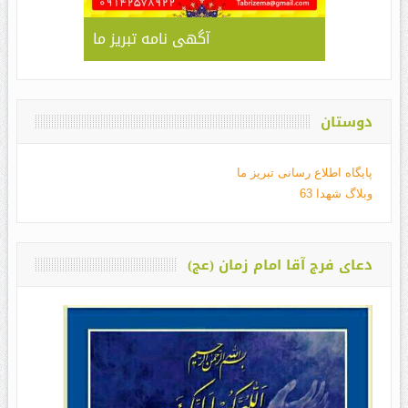
آگهی نامه تبریز ما
دوستان
پایگاه اطلاع رسانی تبریز ما
وبلاگ شهدا 63
دعای فرج آقا امام زمان (عج)