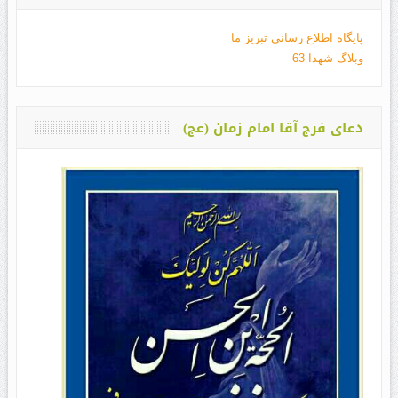
پایگاه اطلاع رسانی تبریز ما
وبلاگ شهدا 63
دعای فرج آقا امام زمان (عج)