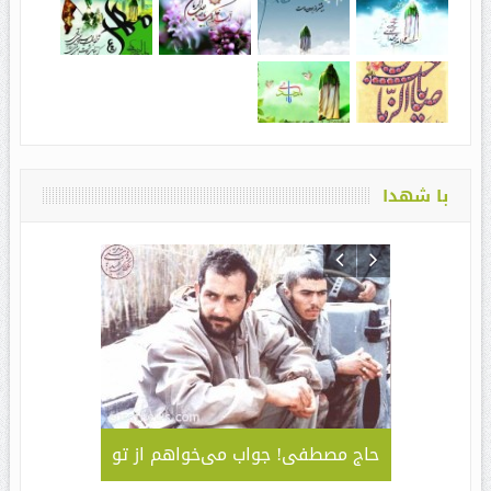
با شهدا
لمی – کاربردی
حاج مصطفی! جواب می‌خواهم از تو
جلوه ای 
قا مهدی ” /
سبک و سیا