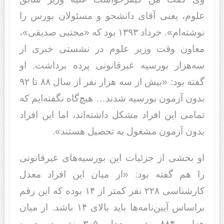
علوم، یعنی آقای دانشجو و مسئولان بورس را
نوشته‌ام». خرداد ١٣٩٣ بود که «مجتبی صدیقی»،
معاون وقت وزیر علوم در نشستی خبری از
سه‌هزار بورسیه غیرقانونی پرده برداشت. او
گفته بود: «بیش از سه‌ هزار نفر از سال ٨٨ تا ٩٢
بدون آزمون بورسیه شدند… هیچ‌گاه نگفته‌ایم که
تمامی این افراد مشکل داشته‌اند، اما این افراد
بدون آزمون مشغول به تحصیل هستند».
او بخشی از جزئیات این بورسیه‌های غیرقانونی
را هم گفته بود: «از میان این افراد معدل
کارشناسی ٢٢٨ نفر کمتر از ١۴ بوده که این رقم
براساس آیین‌نامه‌ها باید بالای ١۴ باشد. از میان
هزارو ٨٨۴ نفر، معدل ٣٠۵ نفر در دوره