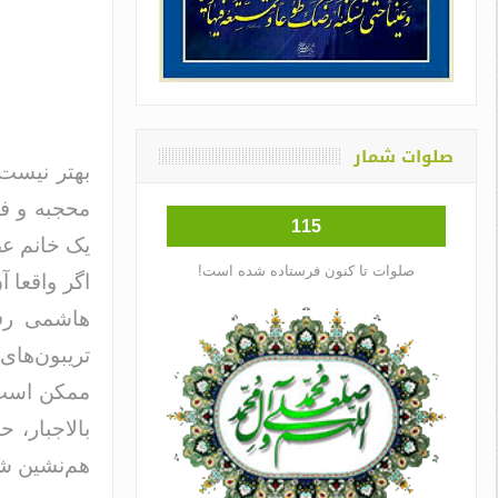
صلوات شمار
بهتر نیست
محجبه و فر
115
یک خانم عض
صلوات تا کنون فرستاده شده است!
اگر واقعا 
هاشمی رفس
تریبون‌های
ممکن است 
بالاجبار، 
هم‌نشین ش