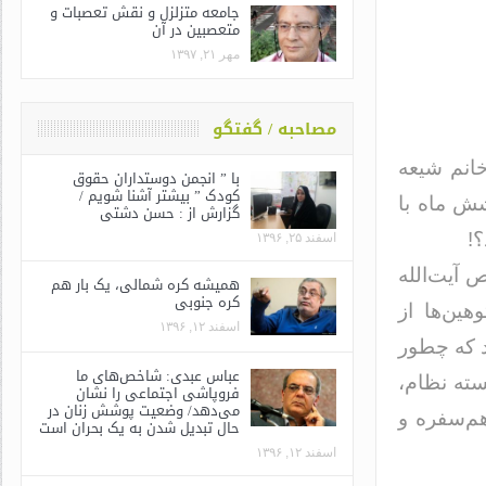
جامعه متزلزل و نقش تعصبات و
متعصبین در آن
مهر ۲۱, ۱۳۹۷
مصاحبه / گفتگو
انم شیعه
با ” انجمن دوستداران حقوق
کودک ” بیشتر آشنا شویم /
شش ماه با
گزارش از : حسن دشتی
!
اسفند ۲۵, ۱۳۹۶
 آیت‌الله
همیشه کره شمالی، یک بار هم
کره جنوبی
ین‌ها از
اسفند ۱۲, ۱۳۹۶
د که چطور
عباس عبدی: شاخص‌های ما
ته نظام،
فروپاشی اجتماعی را نشان
می‌دهد/ وضعیت پوشش زنان در
هم‌سفره و
حال تبدیل شدن به یک بحران است
اسفند ۱۲, ۱۳۹۶