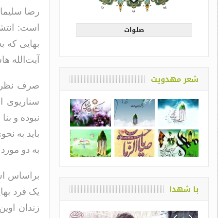
رضا سلیما
است: انتشا
صلوات
بهایی که ب
آیت‌الله ه
شعر مهدویت
صرف نظر از
سناریوی از
نبوده و بن
باید به نح
به دو مورد
براساس اسن
با شهدا
یک فرد بها
زندان اوین