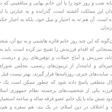
انه شب و روز خود را با این خانم‌ بهایی و منافقینی که 
ان این مملکت آغشته است، گذرانده و به عبارتی با ا
 است. آن‌ هم نه به اختیار و میل خود، بلکه به اجبار حک
زندان.
آن‌گونه که این چند روز خانم فائزه هاشمی و به تبع آن، شخص
خداحافظ رزمنده / دلنوشته ای از
لی و صمیمیت به
به 
حسن دشتی
جانی که اقدام فرزندش را تقبیح نیز کرده است، باید ب
ن دفاع مقدس /
د
حسن دشتی
تاه، سرزنش و آماج حملات و توهین‌های ریز و درشت، 
ره‌ای و ادامه‌دار از تریبون‌های رسمی، مجلس شورای
 سایت‌های خبری، روزنامه‌ها قرار گیرند، بهتر نیست قبل ا
ال منطقی پاسخ داده شود که چطور ممکن است یک خ
رزند یکی از شخصیت‌های برجسته نظام جمهوری اسلام
حدود شش ماه با یک خانم عضو فرقه ضاله و ساخته استعمار
ه و اختلاف در دین اسلام، در یک بند، هم سفره و هم‌