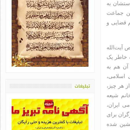
دستشان به
ین جماعت
م قضایی و
 آیت‌الله
یاد او که دغدغه سلامت قلم
ه خاطر یک
اشت / طاهره سادات حمیدی
آن هم به
 اسلامی،
تبلیغات
ز هر چیز،
انم شیعه
ی ایران،
گران برای
نشین شده