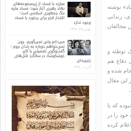
مبارزه با فساد از زیرمجموعه‌های
د» نوشته
نهاد رهبری آغاز شود/ فساد مایه
ننگ جمهوری اسلامی است/
ی، زندانی
اقتدار لازم برای برخورد با فساد
وجود ندارد
ن مخالفان
بهمن ۲۵, ۱۳۹۶
می‌دانم ولی نمی‌گویم، چون
نمی‌خواهم دوباره به زندان بروم /
گفت‌وگوی تفصیلی با اکبر
ک توطئه و
خوشکوشک در سالگرد قتل‌های
زنجیره‌ای
ل دفاع هم
آذر ۰۱, ۱۳۹۶
جام شده و
 این مقال
وده که با
خود را در
علام کرده