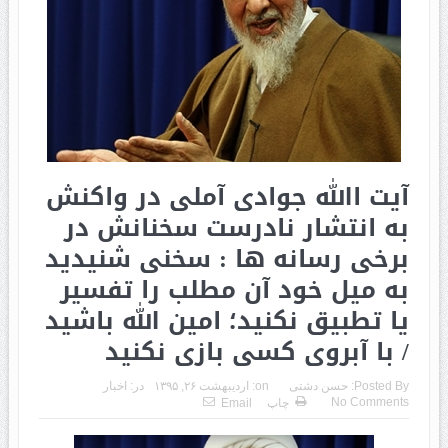
آیت االله جوادی آملی در واکنش
به انتشار نادرست سخنانش در
برخی رسانه ها : سخنی شنیدید
به میل خود آن مطلب را تفسیر
یا تطبیق نکنید؛ امین الله باشید
/ با آبروی کسی بازی نکنید
Posted By:
حسن دشتی
on:
اردیبهشت ۲۶, ۱۳۹۵
در:
اخبار
No Comments
چاپ
Email