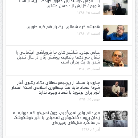
با ” انجمن دوستداران حقوق کودک ” بیشتر آشنا
شویم / گزارش از : حسن دشتی
اسفند ۲۵, ۱۳۹۶
همیشه کره شمالی، یک بار هم کره جنوبی
اسفند ۱۲, ۱۳۹۶
عباس عبدی: شاخص‌های ما فروپاشی اجتماعی را
نشان می‌دهد/ وضعیت پوشش زنان در حال تبدیل
شدن به یک بحران است
اسفند ۱۲, ۱۳۹۶
مبارزه با فساد از زیرمجموعه‌های نهاد رهبری آغاز
شود/ فساد مایه ننگ جمهوری اسلامی است/ اقتدار
لازم برای برخورد با فساد وجود ندارد
بهمن ۲۵, ۱۳۹۶
می‌دانم ولی نمی‌گویم، چون نمی‌خواهم دوباره به
زندان بروم / گفت‌وگوی تفصیلی با اکبر خوشکوشک
در سالگرد قتل‌های زنجیره‌ای
آذر ۰۱, ۱۳۹۶